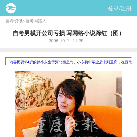
登录/注册
自考资讯
>
自考同路人
自考男模开公司亏损 写网络小说蹿红（图）
2006-10-21 11:29
内容提要:
24岁的孙小东生于河北秦皇岛。小东初中毕业后来到重庆，在西南政