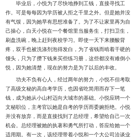
毕业后，小悦为了尽快地挣到工钱，直接寻找工
作。可是每每因为学历被人拒之千里之外。但是她并没
有气馁，因为她早有思想准备了。为了不让家里再为自
己操心，白天小悦在一个餐馆里当服务生，打扫卫生，
刷盘洗碗，晚上赶到夜校学习。即使一天下来腰酸背
疼，双手也被洗涤剂泡得发白，为了省钱而啃着干硬的
馒头，只为了攒下钱来买些练习册，这些都没有难倒小
悦，因为她清楚，现在的努力是为了以后的丰收。
功夫不负有心人，经过两年的努力，小悦不但考取
了高级文秘的高自考学历，也因省吃简用而存下一笔
钱，成为她从小山村迈向大城市的基础。小悦应聘一个
文秘职位，主考官以她是自考的学历而委婉拒绝。小悦
并没有放弃，而是直接找到了总经理，希望给自己一次
机会。总经理被她的执著和勇气所打动，答应给她一个
适用期。有一次，该经理带着小悦和一个大公司洽谈业