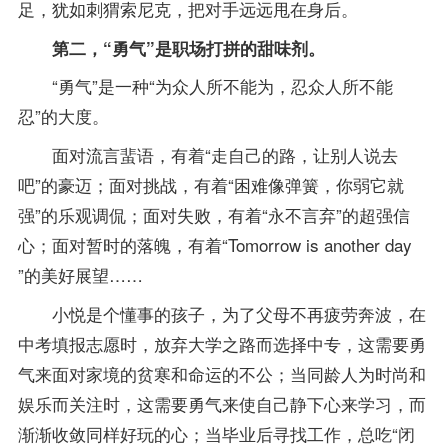
足，犹如刺猬索尼克，把对手远远甩在身后。
第二，“勇气”是职场打拼的甜味剂。
“勇气”是一种“为众人所不能为，忍众人所不能
忍”的大度。
面对流言蜚语，有着“走自己的路，让别人说去
吧”的豪迈；面对挑战，有着“困难像弹簧，你弱它就
强”的乐观调侃；面对失败，有着“永不言弃”的超强信
心；面对暂时的落魄，有着“Tomorrow is another day
”的美好展望……
小悦是个懂事的孩子，为了父母不再疲劳奔波，在
中考填报志愿时，放弃大学之路而选择中专，这需要勇
气来面对家境的贫寒和命运的不公；当同龄人为时尚和
娱乐而关注时，这需要勇气来使自己静下心来学习，而
渐渐收敛同样好玩的心；当毕业后寻找工作，总吃“闭