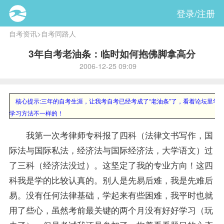
登录/注册
自考资讯
>
自考同路人
3年自考老油条：临时如何抱佛脚拿高分
2006-12-25 09:09
核心提示:
三年的自考生涯，让我考自考已经考成了“老油条”了，看着论坛里学
学习方法不一样的！
我第一次考律师专科报了四科（
法律文书写作
，
国
际法
与
国际私法
，经济法与国际经济法，
大学语文
）过
了三科（经济法没过）。这坚定了我的专业方向！这四
科我是学的比较认真的。别人是先易后难，我是先难后
易。没有任何法律基础，学起来有些困难，我平时也就
用了些心，虽然考前最关键的两个月没有好好学习（玩