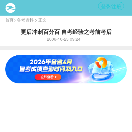
登录/注册
首页
>
备考资料
> 正文
更后冲刺百分百 自考经验之考前考后
2006-10-23 09:24
内
容提
要
:
考
试，
开心
一
点，
快乐
一
点，