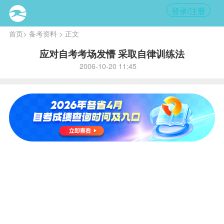
登录/注册
首页
>
备考资料
> 正文
应对自考考场发懵 采取自律训练法
2006-10-20 11:45
内
容提
要
:
人在
采取
行动
时，
适度
的紧
张是
必要