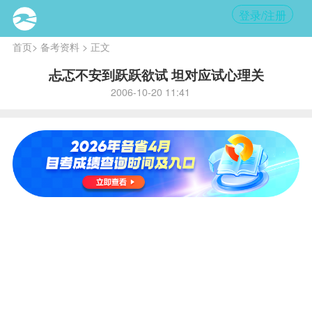
登录/注册
首页
>
备考资料
> 正文
忐忑不安到跃跃欲试 坦对应试心理关
2006-10-20 11:41
内
容提
要
:
考试
前三
天，
一定
要注
意睡
眠，
不论