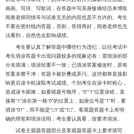
画画、写诗、写歌词，在答题中写亲身惨痛经历来博取
阅卷老师同情等与试卷无关的内容也是不允许的。考生
不要在密封线内答题，否则，答得再好，阅卷老师也无
法看到，自然也会影响成绩。
考生要认真了解答题中哪些行为违纪，以往考试中
考生填涂答题卡出现问题较多的现象还有：需填涂的部
分未填满；填涂轻重不一致；已填涂答案修改时，原有
答案未擦干净；答题卡被折叠或弄污。这些都将直接影
响更后读卡机读取考试成绩。个别考生在涂卡时粗心，
造成读卡困难，如看错题号顺序，“0”“1”位置涂错，直
接将“1”涂在第一格“0”的位置上，如座位号是“1”时，要
填涂“01”，而不能是“□1”或“1□”。客观题答题卡上有明
确的用笔和填涂说明，考生要认真看，按要求填涂。
试卷主观题答题部分及客观题答题卡上要求填写