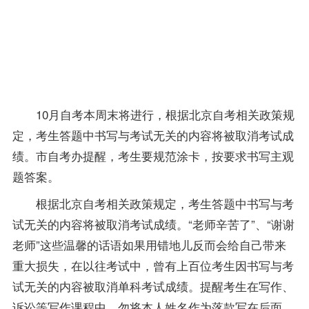
不能
用铅
笔等
其他
笔书
写。
10月自考本周末将进行，根据
北京自考
相关
政策
规
定，考生答题中书写与考试无关的内容将被取消考试
成
绩
。市
自考办
提醒，考生要规范涂卡，按要求书写主观
题
答案
。
根据北京自考相关政策规定，考生答题中书写与考
试无关的内容将被取消考试成绩。“
老师
辛苦了”、“谢谢
老师”这些温馨的话语如果用错地儿反而会给自己带来
重大损失，在以往考试中，曾有上百位考生因书写与考
试无关的内容被取消单科考试成绩。提醒考生在写作、
诉讼等写作课程中，勿将本人姓名作为落款写在后面。