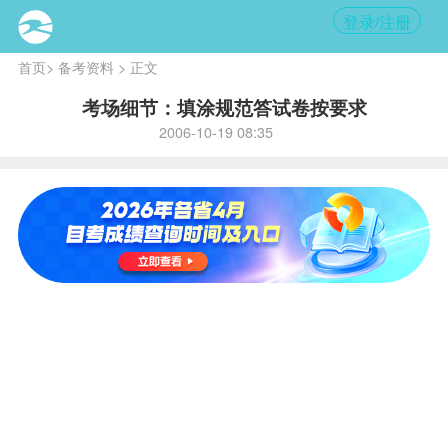
登录/注册
首页
>
备考资料
> 正文
考场细节：填涂规范答试卷按要求
2006-10-19 08:35
内
容提
要:
试
卷主
观题
答题
部分
及客
观题
答题
卡上