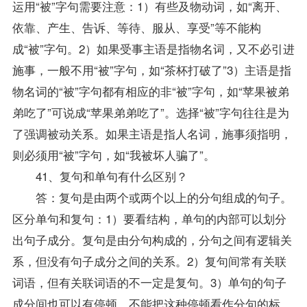
运用“被”字句需要注意：1）有些及物动词，如“离开、
依靠、产生、告诉、等待、服从、享受”等不能构
成“被”字句。2）如果受事主语是指物名词，又不必引进
施事，一般不用“被”字句，如“茶杯打破了”3）主语是指
物名词的“被”字句都有相应的非“被”字句，如“苹果被弟
弟吃了”可说成“苹果弟弟吃了”。选择“被”字句往往是为
了强调被动关系。如果主语是指人名词，施事须指明，
则必须用“被”字句，如“我被坏人骗了”。
41、复句和单句有什么区别？
答：复句是由两个或两个以上的分句组成的句子。
区分单句和复句：1）要看结构，单句的内部可以划分
出句子成分。复句是由分句构成的，分句之间有逻辑关
系，但没有句子成分之间的关系。2）复句间常有关联
词语，但有关联词语的不一定是复句。3）单句的句子
成分间也可以有停顿，不能把这种停顿看作分句的标