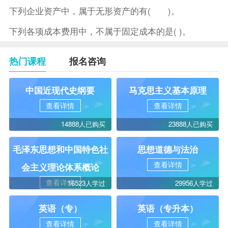
下列企业资产中，属于无形资产的有( )。
下列各项成本费用中，不属于固定成本的是( )。
热门课程
报名咨询
中国近现代史纲要
马克思主义基本原理
查看详情
查看详情
14888人已购买
23888人已购买
毛泽东思想和中国特色社
思想道德与法治
查看详情
会主义理论体系概论
查看详情
16523人学过
29956人学过
英语（专）
英语（专升本）
查看详情
查看详情