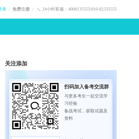
登录
免费注册
24小时客服：4008135555/010-82335555
关注添加
扫码加入备考交流群
与更多考生一起交流学
习经验
备战考试，获取试题及
资料