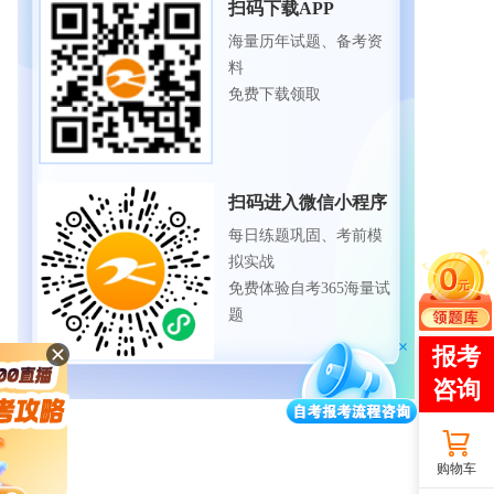
扫码下载APP
海量历年试题、备考资
料
免费下载领取
扫码进入微信小程序
每日练题巩固、考前模
拟实战
免费体验自考365海量试
题
购物车