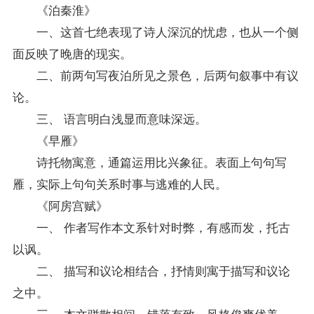
《泊秦淮》
一、这首七绝表现了诗人深沉的忧虑，也从一个侧
面反映了晚唐的现实。
二、前两句写夜泊所见之景色，后两句叙事中有议
论。
三、 语言明白浅显而意味深远。
《早雁》
诗托物寓意，通篇运用比兴象征。表面上句句写
雁，实际上句句关系时事与逃难的人民。
《阿房宫赋》
一、 作者写作本文系针对时弊，有感而发，托古
以讽。
二、 描写和议论相结合，抒情则寓于描写和议论
之中。
三、 本文骈散相间，错落有致，风格俊爽优美。