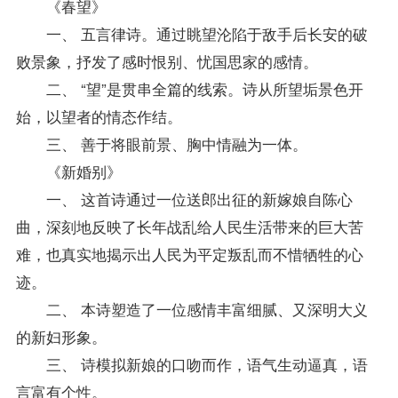
《春望》
一、 五言律诗。通过眺望沦陷于敌手后长安的破
败景象，抒发了感时恨别、忧国思家的感情。
二、 “望”是贯串全篇的线索。诗从所望垢景色开
始，以望者的情态作结。
三、 善于将眼前景、胸中情融为一体。
《新婚别》
一、 这首诗通过一位送郎出征的新嫁娘自陈心
曲，深刻地反映了长年战乱给人民生活带来的巨大苦
难，也真实地揭示出人民为平定叛乱而不惜牺牲的心
迹。
二、 本诗塑造了一位感情丰富细腻、又深明大义
的新妇形象。
三、 诗模拟新娘的口吻而作，语气生动逼真，语
言富有个性。