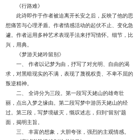
《行路难》
此诗即作于作者被迫离开长安之后，反映了他的思
想痛苦与心理矛盾。作者情感活动的起伏不止、变化急
遽。作者运用多种艺术表现手法来抒写情怀。细节，比
兴，用典。
《梦游天姥吟留别》
一、 作者以记梦为由，抒写了对光明、自由的渴
求，对黑暗现实的不满，表现了蔑视权贵、不卑不屈的
叛逆精神。
二、 全诗分为三段。第一段写天姥山的雄奇壮
丽，点出入梦之缘由。第二段写梦中游历天姥山的经
过。第三段，写梦境破灭，慨叹述志，归到“留别”题
面，揭明主旨。
三、 丰富的想象，大胆夸张，强烈的主观情感。