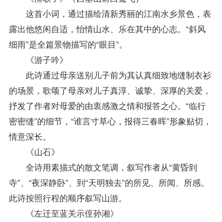
这首小词，通过描绘清新秀丽的江南水乡景色，表
露出他悠闲自适，怡情山水、乐在其中的心志。“斜风
细雨”是全篇景物描写的“眼目”。
《游子吟》
此诗通过母亲送别儿子前为其认真细致地缝制衣衫
的场景，歌颂了母亲对儿子真淳、诚挚、深厚的关爱，
抒发了作者对母爱的由衷感激之情和报答之心。“临行
密密缝”的细节，“谁言寸草心，报得三春晖”形象贴切，
情意深长。
《山石》
全诗用素描式的散文笔调，叙写作者从“黄昏到
寺”、“夜深静卧”、到“天明独去”的所见、所闻、所感。
此诗按照行程的顺序叙写山游。
《左迁至蓝关示侄孙湘》