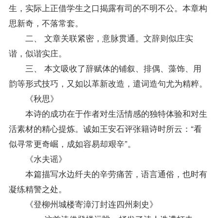
生，实际上正借学生之口揭露有司的不明不公。本章构
思新奇，不落常套。
二、 文章关联紧密，意脉贯通。文辞则似庄实
谐，似谐实庄。
三、 本文吸收了辞赋体的铺叙、排偶、藻饰、用
韵等形式技巧，又如以革新改造，遣词造句尤为精粹。
《秋思》
本诗的成功在于作者对生活情感的独特体验和对生
活素材的精心提炼。诚如王安石评张籍诗时所云：“看
似寻常更奇崛，成如容易却艰辛”。
《水夫谣》
本篇描写水边纤夫的辛劳痛苦，语言通俗，也时有
凝练精警之处。
《登柳州城楼寄漳汀封连四州刺史》