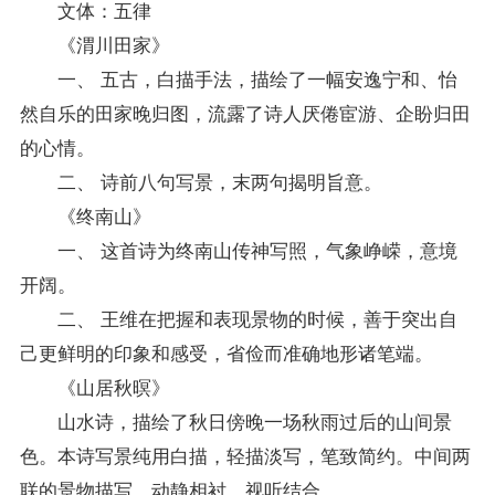
文体：五律
《渭川田家》
一、 五古，白描手法，描绘了一幅安逸宁和、怡
然自乐的田家晚归图，流露了诗人厌倦宦游、企盼归田
的心情。
二、 诗前八句写景，末两句揭明旨意。
《终南山》
一、 这首诗为终南山传神写照，气象峥嵘，意境
开阔。
二、 王维在把握和表现景物的时候，善于突出自
己更鲜明的印象和感受，省俭而准确地形诸笔端。
《山居秋暝》
山水诗，描绘了秋日傍晚一场秋雨过后的山间景
色。本诗写景纯用白描，轻描淡写，笔致简约。中间两
联的景物描写，动静相衬，视听结合。