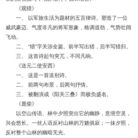
《观猎》
一、 以军旅生活为题材的五言律诗。塑造了一位
威武豪迈、气度非凡的将军形象，格调道劲，气势壮阔
飞动。
二、 “猎”字关涉全篇。前半写出猎，后半写猎归。
三、 这首诗起句突兀，不同凡响。
《送元二使安西》
一、 这是一首送别诗。
二、 前两句布景，后两句抒情。
三、 被翻演成《阳关三叠》而极负盛名。
《鹿柴》
以空山传语、林中夕照突出它的幽静，意境空灵，
兴会悠长。一丝人语反衬山林的万籁俱寂；一抹夕照，
反衬整个山林的幽暗无光。