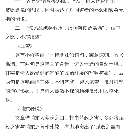
一、 这首诗借登楼远眺，抒发了诗人迭遭打击、
被贬遐荒的忧愤，同时表达了对同道者的怀念和聚会无
期的惆怅。
二、 “惊风乱飐芙蓉水，密雨斜侵薜荔墙”，“赋中
之比，不露痕迹”。
《江雪》
这首小诗构画了一幅寒江独钓图，寓意深刻、寄兴
高洁。前两句是这幅画的背景。诗人营造的自然环境，
其实是诗人感受到的严酷的政治环境的写照与象征。后
两句是这幅画的主体，不惧严寒、迎风抗雪、孤舟独钓
的渔翁形象，正是诗人孤傲不屈的精神展现和人格化
身。
《捕蛇者说》
文章借捕蛇人蒋氏之口，抨击苛政之害，多处将赋
役之害与捕蛇之害作比较，有力地突出了“赋敛之毒有