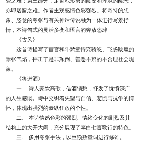
登之难；第三部分，定蜀地形势的险要和环境的险恶，
亦即居留之难。作者主观感情色彩强烈。将奇特的想
象、恣意的夸张与有关神话传说融为一体进行写景抒
情，本诗句式的灵活多变和语言的奔放恣肆
《古风》
这首诗描写了宦官和斗鸡童恃宠骄恣、飞扬跋扈的
嚣张气焰，抨击了是非颠倒、善恶不辨的不合理社会现
象。
《将进酒》
一、 诗人豪饮高歌，借酒销愁，抒发了忧愤深广
的人生感慨。诗中交织着失望与自信、悲愤与抗争的情
怀，体现出强烈的豪纵狂放的个性。
二、 本诗情感色彩的强烈、情绪变化的剧烈及其
结构上的大开大阖，充分展现了李白七言歌行的特色。
三、 多用夸张手法，以巨额数量词进行修饰。