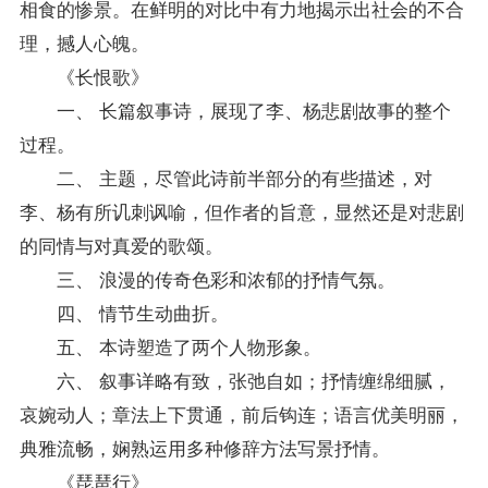
相食的惨景。在鲜明的对比中有力地揭示出社会的不合
理，撼人心魄。
《长恨歌》
一、 长篇叙事诗，展现了李、杨悲剧故事的整个
过程。
二、 主题，尽管此诗前半部分的有些描述，对
李、杨有所讥刺讽喻，但作者的旨意，显然还是对悲剧
的同情与对真爱的歌颂。
三、 浪漫的传奇色彩和浓郁的抒情气氛。
四、 情节生动曲折。
五、 本诗塑造了两个人物形象。
六、 叙事详略有致，张弛自如；抒情缠绵细腻，
哀婉动人；章法上下贯通，前后钩连；语言优美明丽，
典雅流畅，娴熟运用多种修辞方法写景抒情。
《琵琶行》