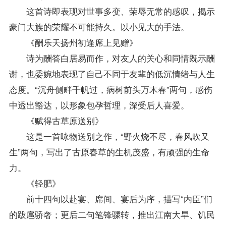
这首诗即表现对世事多变、荣辱无常的感叹，揭示
豪门大族的荣耀不可能持久。以小见大的手法。
《酬乐天扬州初逢席上见赠》
诗为酬答白居易而作，对友人的关心和同情既示酬
谢，也委婉地表现了自己不同于友辈的低沉情绪与人生
态度。“沉舟侧畔千帆过，病树前头万木春”两句，感伤
中透出豁达，以形象包孕哲理，深受后人喜爱。
《赋得古草原送别》
这是一首咏物送别之作，“野火烧不尽，春风吹又
生”两句，写出了古原春草的生机茂盛，有顽强的生命
力。
《轻肥》
前十四句以赴宴、席间、宴后为序，描写“内臣”们
的跋扈骄奢；更后二句笔锋骤转，推出江南大旱、饥民