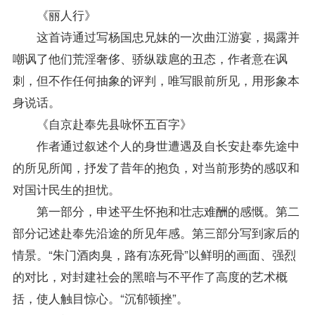
《丽人行》
这首诗通过写杨国忠兄妹的一次曲江游宴，揭露并
嘲讽了他们荒淫奢侈、骄纵跋扈的丑态，作者意在讽
刺，但不作任何抽象的评判，唯写眼前所见，用形象本
身说话。
《自京赴奉先县咏怀五百字》
作者通过叙述个人的身世遭遇及自长安赴奉先途中
的所见所闻，抒发了昔年的抱负，对当前形势的感叹和
对国计民生的担忧。
第一部分，申述平生怀抱和壮志难酬的感慨。第二
部分记述赴奉先沿途的所见年感。第三部分写到家后的
情景。“朱门酒肉臭，路有冻死骨”以鲜明的画面、强烈
的对比，对封建社会的黑暗与不平作了高度的艺术概
括，使人触目惊心。“沉郁顿挫”。