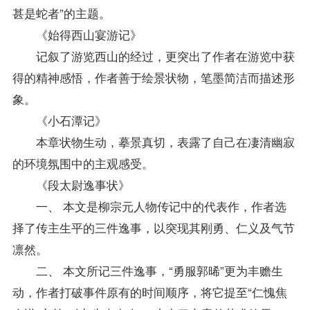
甚是蛇者”的主题。
《始得西山宴游记》
记叙了游览西山的经过，更突出了作者在游览中获
得的精神感悟，作者善于绘景状物，笔墨简洁而描述形
象。
《小石潭记》
本章状物生动，摹景真切，表露了自己在凄清幽寂
的环境氛围中的主观感受。
《段太尉逸事状》
一、 本文是柳宗元人物传记中的代表作，作者选
择了传主生平的三件逸事，以突现其刚勇、仁义及气节
凛然。
二、 本文所记三件逸事，“勇服郭晞”更为丰赡生
动，作者打破事件原有的时间顺序，将它提至“仁愧焦