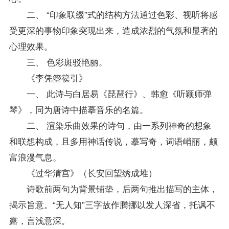
二、 “印象联缀”式的结构方法通过色彩、视听将感
受更深的事物印象突现出来，造成浓烈的气氛和显著的
心理效果。
三、 色彩斑驳艳丽。
《李凭箜篌引》
一、 此诗与白居易《琵琶行》、韩愈《听颖师弹
琴》，同为唐诗中描摹音乐的名篇。
二、 渲染乐曲效果的诗句，由一系列神奇的想象
和联想构成，且多用神话传说，摹写奇，词语峭丽，颇
富浪漫气息。
《过华清宫》（长安回望绣成堆）
诗歌前两句为背景铺垫，后两句推出描写的主体，
揭示旨意。“无人知”三字故作腾挪以发人深省，托讽不
露，言浅意深。