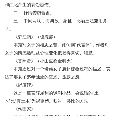
和由此产生的哀怨感伤。
二、 抒情委婉含蓄。
三、 中间两联，将典故、象征、比喻三法兼用并
举。
《梦江南》（梳洗罢）
本篇写女子的相思之苦。此词属“代言体”，作者对
女子的情感活动及心理变化把握得真切、细腻。
《菩萨蛮》（小山重叠金明灭）
本篇通过对一个贵族女子晨起梳妆过程的描述，表
达了那女子盛年独处的空虚、孤寂之感。
《野庙碑》
这是一篇言辞犀利的讽刺小品。会说话的“土
木”比“真土木”为祸更烈。映衬、类比的方法。
《伤田家》