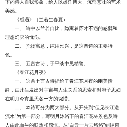
下的诗人自我形象，给人以雄浑博大、沉郁悲壮的艺术
美感。
《感遇》（兰若生春夏）
一、 诗中以兰若自比，隐寓着怀才不遇的感慨和
理想幻灭的忧伤。
二、 托物寓意，纯用比兴，是这首诗的主要特
色。
三、 五言古诗，于平淡中见精警。
《春江花月夜》
一、 这首七言古诗描绘了春江花月夜的幽美恬
静，由此生发出对宇宙与人生关系的思索和对游子思妇
在明月今宵里天各一方的惋惜。
二、 本诗可分为两大部分。从开头到“但见长江送
流水”为第一部分，写明月沐浴下的春江花林景色及诗
人由此而生的联想和感慨。从“白云一片去悠悠”到结束