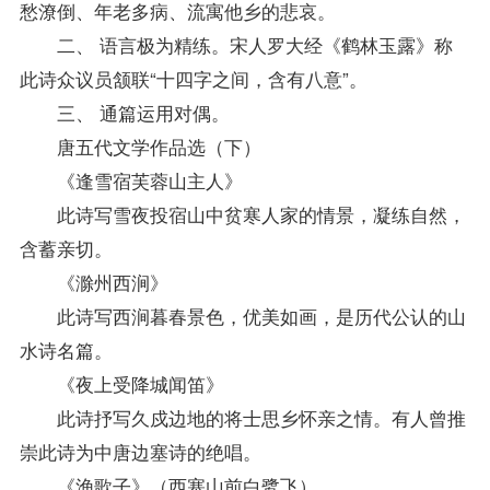
愁潦倒、年老多病、流寓他乡的悲哀。
二、 语言极为精练。宋人罗大经《鹤林玉露》称
此诗众议员颔联“十四字之间，含有八意”。
三、 通篇运用对偶。
唐五代文学作品选（下）
《逢雪宿芙蓉山主人》
此诗写雪夜投宿山中贫寒人家的情景，凝练自然，
含蓄亲切。
《滁州西涧》
此诗写西涧暮春景色，优美如画，是历代公认的山
水诗名篇。
《夜上受降城闻笛》
此诗抒写久戍边地的将士思乡怀亲之情。有人曾推
崇此诗为中唐边塞诗的绝唱。
《渔歌子》（西塞山前白鹭飞）