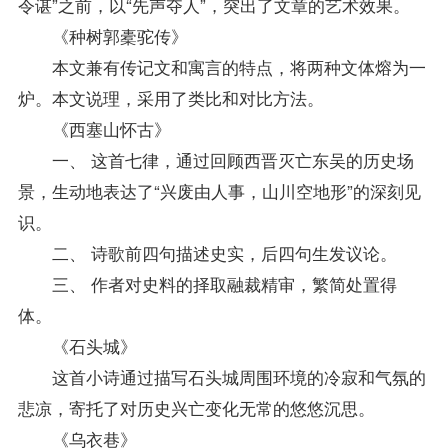
令谌”之前，以“先声夺人”，突出了文章的艺术效果。
《种树郭橐驼传》
本文兼有传记文和寓言的特点，将两种文体熔为一
炉。本文说理，采用了类比和对比方法。
《西塞山怀古》
一、 这首七律，通过回顾西晋灭亡东吴的历史场
景，生动地表达了“兴废由人事，山川空地形”的深刻见
识。
二、 诗歌前四句描述史实，后四句生发议论。
三、 作者对史料的择取融裁精审，繁简处置得
体。
《石头城》
这首小诗通过描写石头城周围环境的冷寂和气氛的
悲凉，寄托了对历史兴亡变化无常的悠悠沉思。
《乌衣巷》