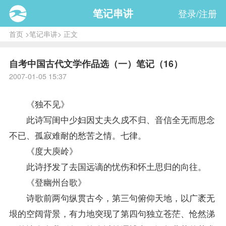
笔记串讲
登录/注册
首页
>
笔记串讲
> 正文
自考中国古代文学作品选（一）笔记（16）
2007-01-05 15:37
《独不见》
此诗写闺中少妇因丈夫久戍不归、音信全无而思念
不已、孤寂难耐的愁苦之情。七律。
《度大庾岭》
此诗抒发了去国远谪的忧伤和怀土思归的向往。
《登幽州台歌》
诗歌前两句纵贯古今，第三句俯仰天地，以广袤无
垠的空阔背景，有力地突现了第四句独立苍茫、怆然涕