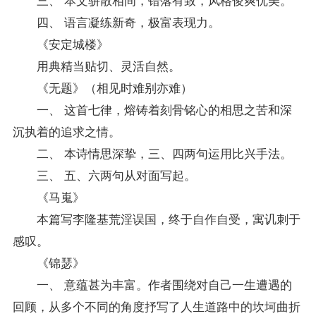
四、 语言凝练新奇，极富表现力。
《安定城楼》
用典精当贴切、灵活自然。
《无题》（相见时难别亦难）
一、 这首七律，熔铸着刻骨铭心的相思之苦和深
沉执着的追求之情。
二、 本诗情思深挚，三、四两句运用比兴手法。
三、 五、六两句从对面写起。
《马嵬》
本篇写李隆基荒淫误国，终于自作自受，寓讥刺于
感叹。
《锦瑟》
一、 意蕴甚为丰富。作者围绕对自己一生遭遇的
回顾，从多个不同的角度抒写了人生道路中的坎坷曲折