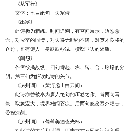
《从军行》
文体：七言绝句、边塞诗
《出塞》
此诗极为精练。时间追溯，有空间展示，边愁悬
念，对戍卒的同情，对边将无能的不满，对英才良将的
企盼，也有诗人自身跃跃欲试、横槊卫边的渴望。
《闺怨》
作者欲擒故纵。四句诗起、承、转、合，脉胳的分
明。第三句为解读此诗的关节。
《凉州词》（黄河远上白云间）
此诗亦曾被奉为唐人绝句的压卷之作。首两句写
景，取象宏大，境界雄阔苍凉。后两句感念塞外艰苦，
委婉深刻。
《凉州词》（葡萄美酒夜光杯）
对此诗的主旨和情调，历来存在不同的认识和理