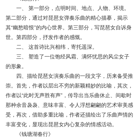
一、 第一部分，点明时间、地点、人物、环境。
第二部分，通过对琵琶女弹奏乐曲的精心描摹，揭示
其“幽愁暗恨”的内心世界。第三部分，写琵琶女自诉身
世。第四部分，抒发作者的感慨。
二、 这首诗比兴相纬，寄托遥深。
三、 塑造了一位饱经风霜、满怀忧思的风尘女子
的形象。
四、描绘琵琶女演奏乐曲的一段文字，历来备受推
崇。首先，作者以层出不穷的新颖精妙的比喻，其次，
作者以“此时无声胜有声”，传导出当乐曲休止、间歇时
那种余音袅袅、意味丰富、令人浮想翩翩的艺术审美感
受，再次，借助多重比喻，作者还描绘出了乐曲声情的
丰富变化，显现出琵琶女内心复杂的情感活动。
《钱塘湖春行》