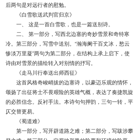
后两句是对远行者的慰勉。
《白雪歌送武判官归京》
一、 这是一首白雪歌，也是一篇送别诗。
二、 第一部分，写西北边塞的奇妙雪景和奇特寒
冷。第三部分，写雪中送别。“瀚海阑干百丈冰，愁云
惨淡万里凝”两句为第二部分，在结构上承上启下，使
诗由对雪景的描绘转入对别情的抒写。
《走马川行奉送出师西征》
这首风格奇峻峭拔的边塞诗，以豪迈乐观的情怀，
颂扬了出征将士不畏艰险的英雄气概，表达了奏捷凯旋
的必胜信念。反衬手法。本诗句句押韵，三句一转，平
仄交替更易。
《蜀道难》
第一部分，写开辟道路之难；第二部分，写跋涉攀