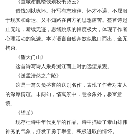
《宣城谢脁楼饯别校书叔云》
借饯别以咏怀。抒写有志难伸、怀才不遇、不屈服
于现实和命运、又不知路在何方的思想痛苦。整首诗起
止无端，断续无迹，思绪跳跃的幅度极大，体现了作者
心理活动的急遽。本诗语言自然奔放似脱口而出，全无
拘束。
《望天门山》
这首诗写诗人乘舟溯江而上时的远望景观。
《送孟浩然之广陵》
这是一篇久负盛誉的送别名作，表现了作者对友人
的深厚情谊。末两句，情寓景中，意余象外，极富意
境。
《望岳》
现存杜诗中年代更早的作品。诗中描绘了泰山雄伟
神秀的气象，抒发了勇于攀登、积极进取的情怀。