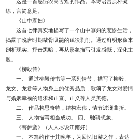
这是一首感伤农民苦难的作品。本诗语言质朴凝
练，言简意足。
《山中寡妇》
这首七律真实地描写了一个山中寡妇的悲惨生活，
揭露了晚唐时期敲骨吸髓的赋役剥削。通过鲜明形象来
剖析现实、抨击黑暗，再从形象描写引发感慨，深化主
题。
《柳毅传》
一、 通过柳毅传书等一系列情节，描写了柳毅、
龙女、龙君等人物身上的优秀品质，歌颂了龙女对爱情
与婚姻幸福的追求和正直、正义等人类美德。
二、 作品构思奇特，结构宏伟，情节波澜曲折。
三、 人物描写相当成功。 四、 驰骋想象。
《菩萨蛮》（人人尽说江南好）
一、 本篇约作于其晚年，为回忆旧游之作，表达