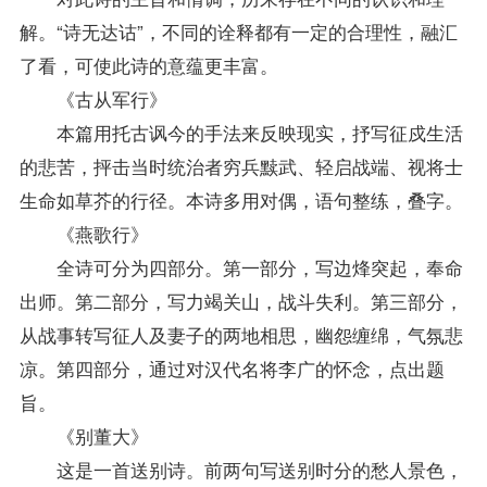
解。“诗无达诂”，不同的诠释都有一定的合理性，融汇
了看，可使此诗的意蕴更丰富。
《古从军行》
本篇用托古讽今的手法来反映现实，抒写征戍生活
的悲苦，抨击当时统治者穷兵黩武、轻启战端、视将士
生命如草芥的行径。本诗多用对偶，语句整练，叠字。
《燕歌行》
全诗可分为四部分。第一部分，写边烽突起，奉命
出师。第二部分，写力竭关山，战斗失利。第三部分，
从战事转写征人及妻子的两地相思，幽怨缠绵，气氛悲
凉。第四部分，通过对汉代名将李广的怀念，点出题
旨。
《别董大》
这是一首送别诗。前两句写送别时分的愁人景色，