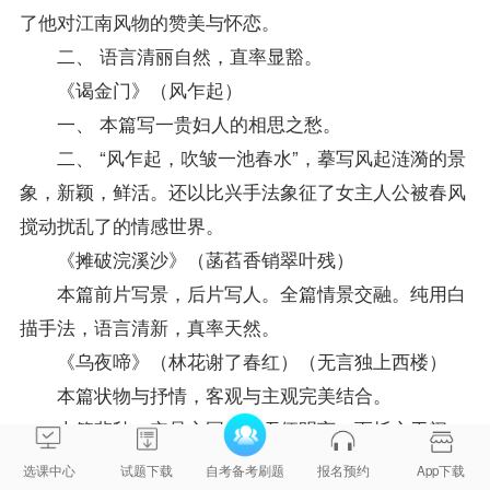
了他对江南风物的赞美与怀恋。
二、 语言清丽自然，直率显豁。
《谒金门》（风乍起）
一、 本篇写一贵妇人的相思之愁。
二、 “风乍起，吹皱一池春水”，摹写风起涟漪的景
象，新颖，鲜活。还以比兴手法象征了女主人公被春风
搅动扰乱了的情感世界。
《摊破浣溪沙》（菡萏香销翠叶残）
本篇前片写景，后片写人。全篇情景交融。纯用白
描手法，语言清新，真率天然。
《乌夜啼》（林花谢了春红）（无言独上西楼）
本篇状物与抒情，客观与主观完美结合。
本篇悲秋，实是亡国之怨不便明言，而托之于闺
怨、离愁。词上片写景，下片抒情，是早期词的常见格
选课中心
试题下载
自考备考刷题
报名预约
App下载