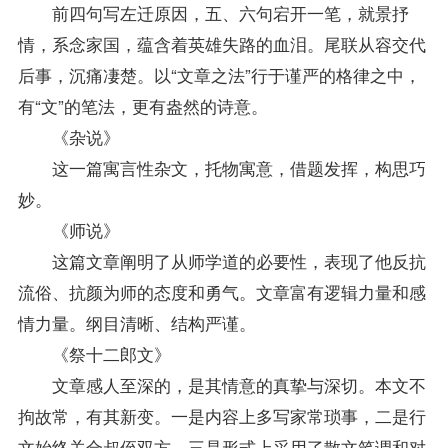
前四句写左迁原因，五、六句宕开一笔，就景抒
情，系念家国，蕴含着英雄失路的血泪。尾联从容交代
后事，沉痛凄楚。以“文章之法”行于谨严的格律之中，
有“文”的笔法，更有盎然的诗意。
《杂说》
这一篇寓言性杂文，托物寓意，借题发挥，构思巧
妙。
《师说》
这篇文章阐明了从师学道的必要性，表现了他反抗
流俗、抗颜为师的态度和勇气。文章富有逻辑力量和感
情力量。纲目清晰、结构严谨。
《祭十二郎文》
文章感人至深的，是其情意的真挚与深切。本文不
拘故常，有其新变。一是内容上多写家常琐事，二是行
文始终关合叔侄双方，三是形式上采用了散文笔调和对