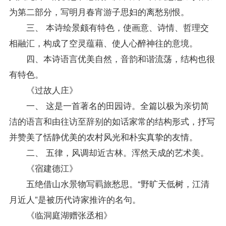
为第二部分，写明月春宵游子思妇的离愁别恨。
三、 本诗绘景颇有特色，使画意、诗情、哲理交
相融汇，构成了空灵蕴藉、使人心醉神往的意境。
四、本诗语言优美自然，音韵和谐流荡，结构也很
有特色。
《过故人庄》
一、 这是一首著名的田园诗。全篇以极为亲切简
洁的语言和由往访至辞别的如话家常的结构形式，抒写
并赞美了恬静优美的农村风光和朴实真挚的友情。
二、 五律，风调却近古林。浑然天成的艺术美。
《宿建德江》
五绝借山水景物写羁旅愁思。“野旷天低树，江清
月近人”是被历代诗家推许的名句。
《临洞庭湖赠张丞相》