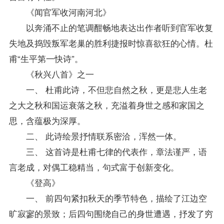
《闻官军收河南河北》
以奔涌不止的笔调酣畅地表达出作者听到官军收复
失地及捣毁叛军老巢的胜利捷报时惊喜欲狂的心情。杜
甫“生平第一快诗”。
《秋兴八首》之一
一、 杜甫此诗，不但悲自然之秋，更是悲人生老
之大之秋和国运衰落之秋，充溢着身世之感和家国之
思，含蕴极为深厚。
二、 此诗绘景抒情联系密洽，浑然一体。
三、 这首诗是杜甫七律的代表作，章法谨严，语
言老成，对偶工稳精当，句式富于创新变化。
《登高》
一、 前四句紧扣秋天的季节特色，描绘了江边空
旷寂寥的景致；后四句围绕自己的身世遭遇，抒发了穷