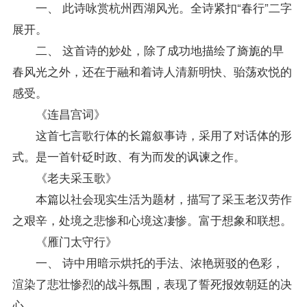
一、 此诗咏赏杭州西湖风光。全诗紧扣“春行”二字
展开。
二、 这首诗的妙处，除了成功地描绘了旖旎的早
春风光之外，还在于融和着诗人清新明快、骀荡欢悦的
感受。
《连昌宫词》
这首七言歌行体的长篇叙事诗，采用了对话体的形
式。是一首针砭时政、有为而发的讽谏之作。
《老夫采玉歌》
本篇以社会现实生活为题材，描写了采玉老汉劳作
之艰辛，处境之悲惨和心境这凄惨。富于想象和联想。
《雁门太守行》
一、 诗中用暗示烘托的手法、浓艳斑驳的色彩，
渲染了悲壮惨烈的战斗氛围，表现了誓死报效朝廷的决
心。