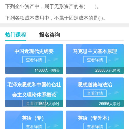
下列企业资产中，属于无形资产的有( )。
下列各项成本费用中，不属于固定成本的是( )。
热门课程
报名咨询
中国近现代史纲要
马克思主义基本原理
查看详情
查看详情
14888人已购买
23888人已购买
毛泽东思想和中国特色社
思想道德与法治
查看详情
会主义理论体系概论
查看详情
16523人学过
29956人学过
英语（专）
英语（专升本）
查看详情
查看详情