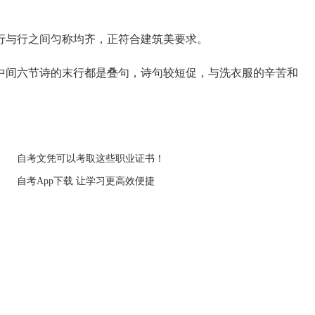
与行之间匀称均齐，正符合建筑美要求。
间六节诗的末行都是叠句，诗句较短促，与洗衣服的辛苦和
自考文凭可以考取这些职业证书！
自考App下载 让学习更高效便捷