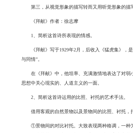
第三，从视觉形象的描写转而又用听觉形象的描写
《拜献》作者：徐志摩
1、简析这首诗所表现的情感。
《拜献》写于1929年2月，后收入《猛虎集》，是
与同情”。
在《拜献》中，他坦率、充满激情地表达了对弱小
思想中关心现实的、人道主义的一面。
2、简析这首诗运用的比照、衬托的艺术手法。
借用客观的自然景物以及景物间的比照、衬托，抒
①景物间的对比衬托。大致表现两种格调，一种为