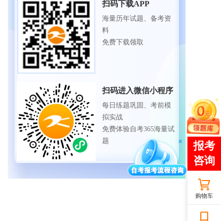
扫码下载APP
海量历年试题、备考资
料
免费下载领取
扫码进入微信小程序
每日练题巩固、考前模
拟实战
免费体验自考365海量试
题
购物车