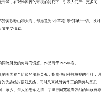
无告等，在艰难困苦的环境的衬托下，引发人们产生更多同
美歌咏山和大海，却愿意为“小草花”等“拜献”一切。以对
人道主义情感。
胞所受的侮辱而愤怒。作品写于1925年春。
的美国资产阶级的肮脏灵魂，指责他们种族歧视的可耻，讽
者的优越感的强烈反感，同时又真诚赞美华工的勤劳与坚忍，
国、家乡、亲人的思念之情，字里行间充溢着强烈的民族自尊