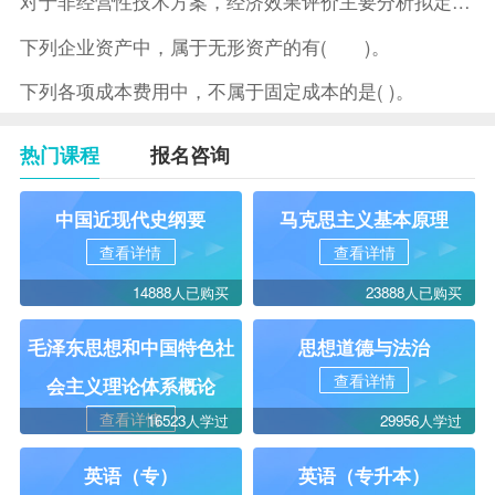
对于非经营性技术方案，经济效果评价主要分析拟定方案的( )。
下列企业资产中，属于无形资产的有( )。
下列各项成本费用中，不属于固定成本的是( )。
热门课程
报名咨询
中国近现代史纲要
马克思主义基本原理
查看详情
查看详情
14888人已购买
23888人已购买
毛泽东思想和中国特色社
思想道德与法治
查看详情
会主义理论体系概论
查看详情
16523人学过
29956人学过
英语（专）
英语（专升本）