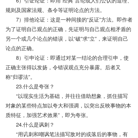
6）引证论证：即用“经典”言论或人们公认的道理、
规则及国家法规、条令等证明论点的方法。
7）排他论证：这是一种间接的“反证”方法。即作者
为了证明自己观点的正确，先证明与自己观点相矛盾的
另一个或几个论点的错误，以“破”求“立”，来证明自己
论点的正确。
8）引申论证：即通过对某一结论的合理引申，使
正确主张得以发扬，令错误观点充分暴露。后者又
称“归谬法”。
23.什么是夸张？
“以现实生活为基础，并往往借助想象，抓住描写
对象的某些特点加以夸大和强调，以突出反映事物的本
质特征，加强艺术效果”，即为夸张。
24.什么是讽刺？
“用讥刺和嘲讽笔法描写敌对的或落后的事物，有