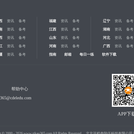
西
资讯
备考
福建
资讯
备考
辽宁
资讯
备考
南
资讯
备考
江西
资讯
备考
湖南
资讯
备考
西
资讯
备考
山东
资讯
备考
河北
资讯
备考
江
资讯
备考
河南
资讯
备考
广西
资讯
备考
疆
资讯
备考
指南
邮箱
每日一练
软件下载
帮助中心
o365@cdeledu.com
APP下
t
©
2000 -
2026
www.zikao365.com All Rights Reserved. 北京远程叁陆伍科技有限