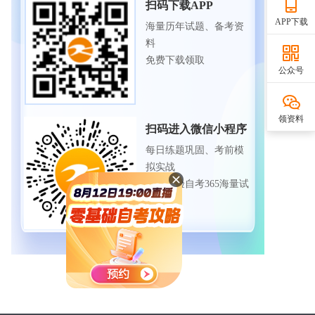
扫码下载APP
APP下载
海量历年试题、备考资
料
免费下载领取
公众号
领资料
扫码进入微信小程序
每日练题巩固、考前模
拟实战
免费体验自考365海量试
题