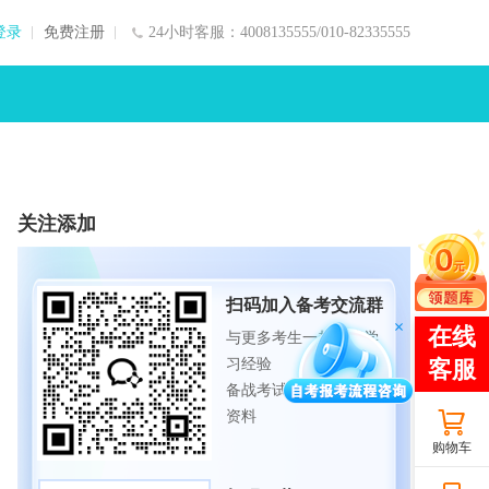
登录
免费注册
24小时客服：4008135555/010-82335555
关注添加
扫码加入备考交流群
与更多考生一起交流学
习经验
备战考试，获取试题及
资料
购物车