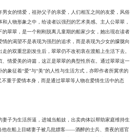
男女的情爱，祖孙父子的亲爱，人们相互之间的友爱，风俗
事和人物形象之中，给读者以强烈的艺术美感。主人公翠翠，
下的翠翠，是一个刚刚脱离儿童期的船家少女，她出现在读者
爱情的渴望不是表现为强烈的追求，而是表现为少女的朦胧向
出走的双重悲剧发生后，翠翠仍不改初衷在渡船上生活下去。
贞、情爱美的诗篇，这正是翠翠的典型性所在。通过翠翠这一
的象征着“爱”与“美”的人性与生活方式，亦即作者所冀求的
又不重于爱情本身，而是通过翠翠等人物在爱情生活中的态
妻子为生活所逼，进城当船妓，出卖肉体以帮助家庭维持生
当他在船上目睹妻子被几批嫖客——酒醉的士兵、查夜的巡官