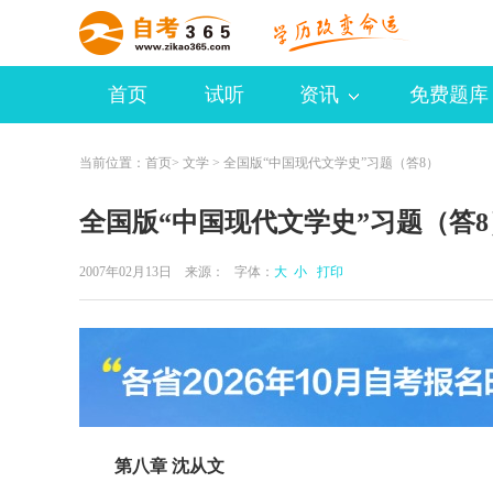
首页
试听
资讯
免费题库
当前位置：
首页
>
文学
> 全国版“中国现代文学史”习题（答8）
全国版“中国现代文学史”习题（答8
2007年02月13日 来源：
字体：
大
小
打印
第八章 沈从文