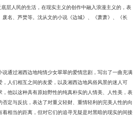
贴近底层人民的生活，在现实主义的创作中融入浪漫主义的，表
、废名、芦焚等。沈从文的小说《边城》、《萧萧》、《长
说通过湘西边地纯情少女翠翠的爱情悲剧，写出了一曲充满
爱，人们相互之间的友爱，以及湘西边地风俗风景的迷人可
求，他以这种具有原始野性的纯真朴实的人情美、人性美，表
的否定与反抗，表达了对重义轻财、重情轻利的完美人性的向
有着相当的距离，但对它们的追寻无疑是对黑暗的现实的间接