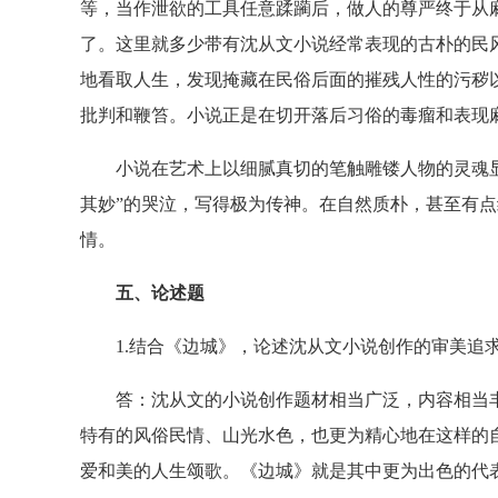
等，当作泄欲的工具任意蹂躏后，做人的尊严终于从
了。这里就多少带有沈从文小说经常表现的古朴的民
地看取人生，发现掩藏在民俗后面的摧残人性的污秽
批判和鞭笞。小说正是在切开落后习俗的毒瘤和表现
小说在艺术上以细腻真切的笔触雕镂人物的灵魂显示
其妙”的哭泣，写得极为传神。在自然质朴，甚至有
情。
五、论述题
1.结合《边城》，论述沈从文小说创作的审美追
答：沈从文的小说创作题材相当广泛，内容相当丰
特有的风俗民情、山光水色，也更为精心地在这样的
爱和美的人生颂歌。《边城》就是其中更为出色的代