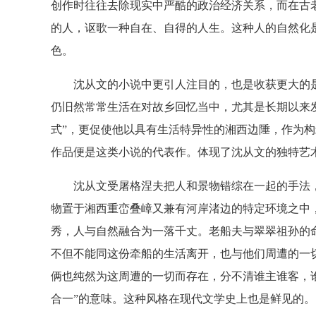
创作时往往去除现实中严酷的政治经济关系，而在古
的人，讴歌一种自在、自得的人生。这种人的自然化
色。
沈从文的小说中更引人注目的，也是收获更大的是
仍旧然常常生活在对故乡回忆当中，尤其是长期以来
式”，更促使他以具有生活特异性的湘西边陲，作为构
作品便是这类小说的代表作。体现了沈从文的独特艺
沈从文受屠格涅夫把人和景物错综在一起的手法，
物置于湘西重峦叠嶂又兼有河岸渚边的特定环境之中
秀，人与自然融合为一落千丈。老船夫与翠翠祖孙的
不但不能同这份牵船的生活离开，也与他们周遭的一
俩也纯然为这周遭的一切而存在，分不清谁主谁客，
合一”的意味。这种风格在现代文学史上也是鲜见的。