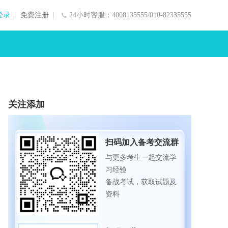
登录
免费注册
24小时客服：4008135555/010-82335555
关注添加
扫码加入备考交流群
与更多考生一起交流学
习经验
备战考试，获取试题及
资料