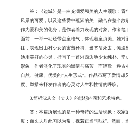
答：《边城》是一曲充满爱和美的人生颂歌：青年
风景的可爱，以及这些爱中蕴涵的美，融合在整个故
作为爱和美的化身，是作者着力表现的对象。作者笔
面前，一举一动还带点童稚气，体现着童贞美。她对
往，表现出山村少女的害羞矜持。当爷爷死去，傩送
她用美好的心灵，抒写了一首湘西边地少女纯朴、坚
形象，作者淡化了现实的黑暗与痛苦，而讴歌一种古朴
自然、健康、优美的“人生形式”。作品虽写了爱情却
度、举措来抒发作者的心灵对人生和性情的呼唤。
3.简析沈从文《丈夫》的思想内涵和艺术特色。
答：本篇所展现的是一种奇特的生活现象：农家的
度；而丈夫对此习以为常，视若正当“职业”。然而，