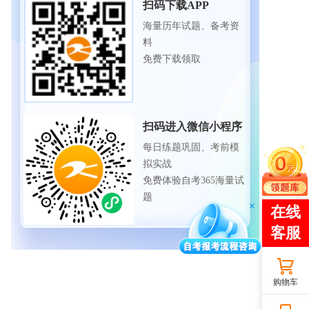
扫码下载APP
海量历年试题、备考资
料
免费下载领取
扫码进入微信小程序
每日练题巩固、考前模
拟实战
免费体验自考365海量试
题
购物车