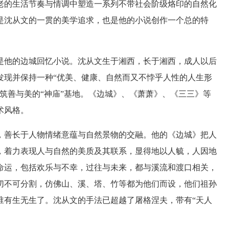
老的生活节奏与情调中塑造一系列不带社会阶级烙印的自然化
是沈从文的一贯的美学追求，也是他的小说创作一个总的特
他的边城回忆小说。沈从文生于湘西，长于湘西，成人以后
发现并保持一种“优美、健康、自然而又不悖乎人性的人生形
筑善与美的“神庙”基地。《边城》、《萧萧》、《三三》等
术风格。
善长于人物情绪意蕴与自然景物的交融。他的《边城》把人
，着力表现人与自然的美质及其联系，显得地以人毓，人因地
命运，包括欢乐与不幸，过往与未来，都与溪流和渡口相关，
切不可分割，仿佛山、溪、塔、竹等都为他们而设，他们祖孙
谁有生无生了。沈从文的手法已超越了屠格涅夫，带有“天人