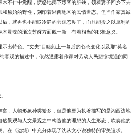
麻木不仁中觉醒，愤怒地掷下嫖客的脏钱，领着妻子回乡下去
风和原始的野性，刻印着湘西地区的民情世态。但当作家真诚
以后，就再也不能取冷静的旁观态度了，而只能投之以犀利的
麻木灵魂的渐次苏醒方面貌一新，有着相当的积极意义。
出特色。“丈夫”目睹船上一幕后的心态变化以及那“莫名
点纯客观的描述中，依然透露着作家对劳动人民悲惨境遇的同
求。
富，人物形象种类繁多，但是他更为执著描写的是湘西边地
自然景观与人文景观之中构造他的理想的人生形态，吹奏他的
表。在《边城》中充分体现了沈从文小说独特的审美追求。