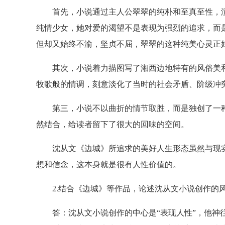
首先，小说通过主人公翠翠的纯朴和至真至性，渲
纯情少女，她对爱的渴望不是表现为强烈的追求，而
但却又始终不渝，坚贞不屈，翠翠的这种纯美心灵正
其次，小说着力描图写了湘西边地特有的风俗美和
牧歌般的情调，刻意淡化了当时的社会矛盾、阶级冲突
第三，小说不以曲折的情节取胜，而是独创了一种
然结合，给读者留下了很大的回味的空间。
沈从文《边城》所追求的美好人生形态虽然与现实
想和信念，这本身就是很有人性价值的。
2.结合《边城》等作品，论述沈从文小说创作的
答：沈从文小说创作的中心是“表现人性”，他神往