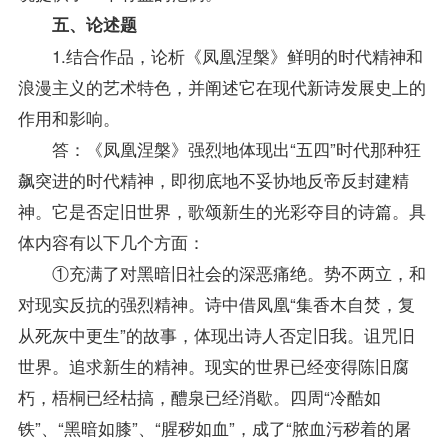
五、论述题
1.结合作品，论析《凤凰涅槃》鲜明的时代精神和
浪漫主义的艺术特色，并阐述它在现代新诗发展史上的
作用和影响。
答：《凤凰涅槃》强烈地体现出“五四”时代那种狂
飙突进的时代精神，即彻底地不妥协地反帝反封建精
神。它是否定旧世界，歌颂新生的光彩夺目的诗篇。具
体内容有以下几个方面：
①充满了对黑暗旧社会的深恶痛绝。势不两立，和
对现实反抗的强烈精神。诗中借凤凰“集香木自焚，复
从死灰中更生”的故事，体现出诗人否定旧我。诅咒旧
世界。追求新生的精神。现实的世界已经变得陈旧腐
朽，梧桐已经枯搞，醴泉已经消歇。四周“冷酷如
铁”、“黑暗如膝”、“腥秽如血”，成了“脓血污秽着的屠