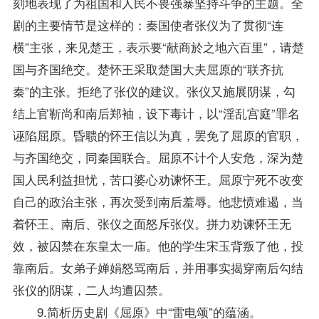
刻地表现了为祖国和人民不畏强暴坚持斗争的主题。全
剧的主要情节是这样的：秦国使者张仪为了贯彻“连
横”主张，来见楚王，表示要“献商於之地六百里”，请楚
国与齐国绝交。楚怀王采取楚国大夫屈原的“联齐抗
秦”的主张。拒绝了张仪的建议。张仪又施展阴谋，勾
结上官靳尚和南后郑袖，设下毒计，以“淫乱宫庭”罪名
诬陷屈原。昏聩的怀王信以为真，罢免了屈原的官职，
与齐国绝交，同秦国联合。屈原不计个人安危，深为楚
国人民利益担忧，苦口婆心劝谏怀王。屈原宁死不改变
自己的政治主张，再次受到南后羞辱。他悲愤难遏，当
着怀王、南后、张仪之面怒斥张仪。拼力劝谏怀王无
效，被囚禁在东皇太一庙。他的学生宋玉背叛了他，投
靠南后。女弟子婵娟怒骂南后，并用事实揭穿南后勾结
张仪的阴谋，二人均遭囚禁。
9.简析历史剧《屈原》中“雷电颂”的蕴涵。