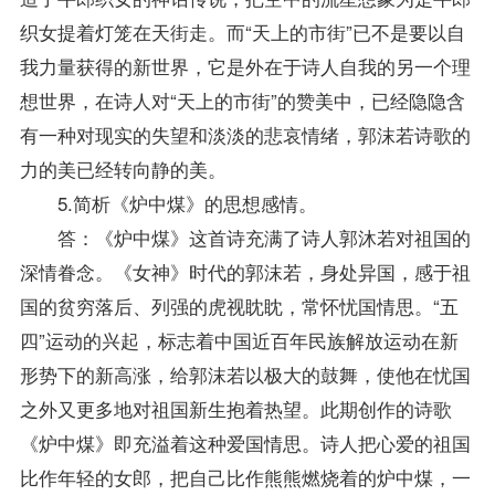
织女提着灯笼在天街走。而“天上的市街”已不是要以自
我力量获得的新世界，它是外在于诗人自我的另一个理
想世界，在诗人对“天上的市街”的赞美中，已经隐隐含
有一种对现实的失望和淡淡的悲哀情绪，郭沫若诗歌的
力的美已经转向静的美。
5.简析《炉中煤》的思想感情。
答：《炉中煤》这首诗充满了诗人郭沐若对祖国的
深情眷念。《女神》时代的郭沫若，身处异国，感于祖
国的贫穷落后、列强的虎视眈眈，常怀忧国情思。“五
四”运动的兴起，标志着中国近百年民族解放运动在新
形势下的新高涨，给郭沫若以极大的鼓舞，使他在忧国
之外又更多地对祖国新生抱着热望。此期创作的诗歌
《炉中煤》即充溢着这种爱国情思。诗人把心爱的祖国
比作年轻的女郎，把自己比作熊熊燃烧着的炉中煤，一