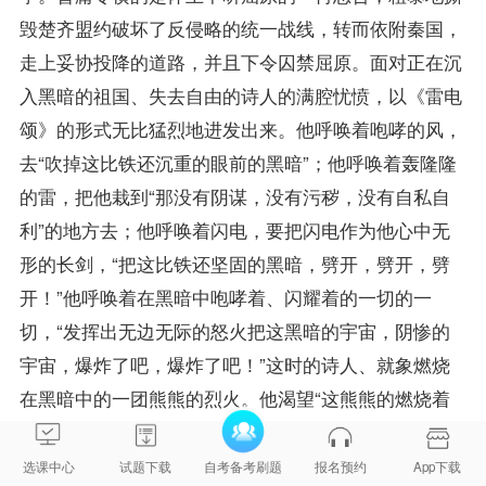
毁楚齐盟约破坏了反侵略的统一战线，转而依附秦国，
走上妥协投降的道路，并且下令囚禁屈原。面对正在沉
入黑暗的祖国、失去自由的诗人的满腔忧愤，以《雷电
颂》的形式无比猛烈地进发出来。他呼唤着咆哮的风，
去“吹掉这比铁还沉重的眼前的黑暗”；他呼唤着轰隆隆
的雷，把他栽到“那没有阴谋，没有污秽，没有自私自
利”的地方去；他呼唤着闪电，要把闪电作为他心中无
形的长剑，“把这比铁还坚固的黑暗，劈开，劈开，劈
开！”他呼唤着在黑暗中咆哮着、闪耀着的一切的一
切，“发挥出无边无际的怒火把这黑暗的宇宙，阴惨的
宇宙，爆炸了吧，爆炸了吧！”这时的诗人、就象燃烧
在黑暗中的一团熊熊的烈火。他渴望“这熊熊的燃烧着
的生命”之火，为祖国和人民“迸射出光明！”
《雷电颂》，是屈原斗争精神更突出的体现。爱国
选课中心
试题下载
自考备考刷题
报名预约
App下载