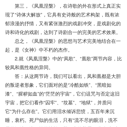
第三，《凤凰涅槃》，在诗歌的外在形式上真正实
现了“诗体大解放”，它具有史诗般的艺术构架，既有浓
郁浪漫的抒情，又有紧张激烈的戏剧冲突，是戏剧化的
诗和诗化的戏剧，达到了诗剧合一的完美的艺术效果。
总之，《凤凰涅槃》的思想与艺术完美地结合在一
起，是《女神》中不朽的杰作。
2.就《凤凰涅槃》中的“凤歌”、“凰歌”两节内容，比
较凤和凰性格的异同。
答：从这两节诗，我们可以看出，凤和凰都是大胆
的叛逆者形象，它们面对的是“冷酷如铁”、“黑暗如
漆”、“腥秽如血”的“茫茫的宇宙”，它们诅咒与否定这旧
宇宙，把它们看作“囚牢”、“坟墓”、“地狱”，并质问
它“为什么存在”。它们用泪水倾诉悲愤，五百年来沉
睡，衰朽。死尸似的生活，只有“流不尽的眼泪，洗不