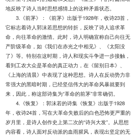
地反映了诗人当时思想感情上的这种矛盾状态。
3.《前茅》：《前茅》出版于1928年，收诗23首，
它标志着诗人郭沫若思想的转折，反映了诗人追求革
命，向往革命的激情。此时，诗人明确宣称自己向往无
产阶级革命，如《我们在赤光之中相见》、《太阳没
了》等。特别在这时期，诗人和现实斗争进一步接触，
看到工农大众是革命的真正动力，在《留别日本》、
《上海的清晨》中表现了这种思想。诗人在反动势力非
常强大的黑暗时期，已经坚信伟大的革命风暴就要到
来，因此，称这部诗集为“革命的前茅”非常确切。
4.《恢复》：郭沫若的诗集《恢复》出版于1928
年，收诗24首，写在大革命失败后的白色恐怖更严重的
岁月里，是诗人创作史上第二次的“诗兴大发”。从思想
内容看，诗人面对反动派的血雨腥风，表现出坚定的无