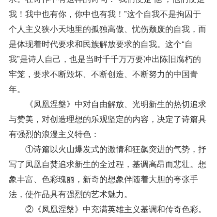
我！我中也有你，你中也有我！”这个自我不是拘囚于
个人主义狭小天地里的孤独高傲、忧伤颓废的自我，而
是体现着时代要求和民族解放要求的自我。这个“自
我”是诗人自己，也是当时千千万万要冲出陈旧腐朽的
牢笼，要求不断毁坏、不断创造、不断努力的中国青
年。
《凤凰涅槃》中对自由解放、光明新生的热切追求
与赞美，对创造理想的乐观坚定的内容，决定了诗篇具
有强烈的浪漫主义特色：
①诗篇以火山爆发式的激情和狂飙突进的气势，抒
写了凤凰自焚追求新生的全过程，基调高昂而悲壮。想
象丰富、色彩瑰丽，新奇的想象伴随着大胆的夸张手
法，使作品具有强烈的艺术魅力。
②《凤凰涅槃》中充满英雄主义基调和传奇色彩。