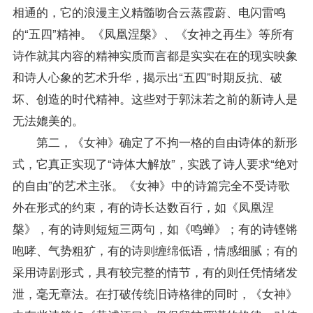
相通的，它的浪漫主义精髓吻合云蒸霞蔚、电闪雷鸣
的“五四”精神。《凤凰涅槃》、《女神之再生》等所有
诗作就其内容的精神实质而言都是实实在在的现实映象
和诗人心象的艺术升华，揭示出“五四”时期反抗、破
坏、创造的时代精神。这些对于郭沫若之前的新诗人是
无法媲美的。
第二，《女神》确定了不拘一格的自由诗体的新形
式，它真正实现了“诗体大解放”，实践了诗人要求“绝对
的自由”的艺术主张。《女神》中的诗篇完全不受诗歌
外在形式的约束，有的诗长达数百行，如《凤凰涅
槃》，有的诗则短短三两句，如《鸣蝉》；有的诗铿锵
咆哮、气势粗犷，有的诗则缠绵低语，情感细腻；有的
采用诗剧形式，具有较完整的情节，有的则任凭情绪发
泄，毫无章法。在打破传统旧诗格律的同时，《女神》