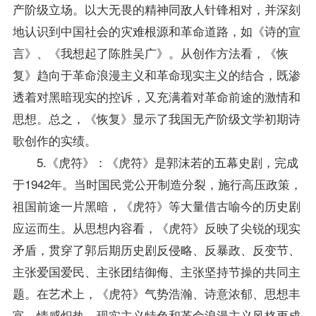
产阶级立场。以大无畏的精神同敌人针锋相对，并深刻
地认识到中国社会的灾难根源和革命道路，如《诗的宣
言》、《我想起了陈胜吴广》。从创作方法看，《恢
复》趋向于革命浪漫主义和革命现实主义的结合，既渗
透着对黑暗现实的控诉，又充满着对革命前途的激情和
思想。总之，《恢复》显示了我国无产阶级文学初期诗
歌创作的实绩。
5.《虎符》：《虎符》是郭沫若的五幕史剧，完成
于1942年。当时国民党公开制造分裂，施行高压
政策
，
祖国前途一片黑暗，《虎符》等大量借古喻今的历史剧
应运而生。从思想内容看，《虎符》反映了尖锐的现实
矛盾，贯穿了郭后期历史剧反侵略、反暴政、反变节、
主张爱国爱民、主张团结御侮、主张坚持节操的共同主
题。在艺术上，《虎符》气势浩瀚、诗意浓郁、思想丰
富、情感炽热，现实主义特色和革命浪漫主义风格更成