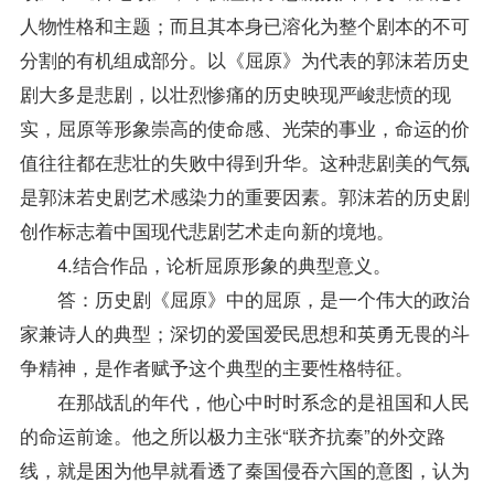
人物性格和主题；而且其本身已溶化为整个剧本的不可
分割的有机组成部分。以《屈原》为代表的郭沫若历史
剧大多是悲剧，以壮烈惨痛的历史映现严峻悲愤的现
实，屈原等形象崇高的使命感、光荣的事业，命运的价
值往往都在悲壮的失败中得到升华。这种悲剧美的气氛
是郭沫若史剧艺术感染力的重要因素。郭沫若的历史剧
创作标志着中国现代悲剧艺术走向新的境地。
4.结合作品，论析屈原形象的典型意义。
答：历史剧《屈原》中的屈原，是一个伟大的政治
家兼诗人的典型；深切的爱国爱民思想和英勇无畏的斗
争精神，是作者赋予这个典型的主要性格特征。
在那战乱的年代，他心中时时系念的是祖国和人民
的命运前途。他之所以极力主张“联齐抗秦”的外交路
线，就是困为他早就看透了秦国侵吞六国的意图，认为