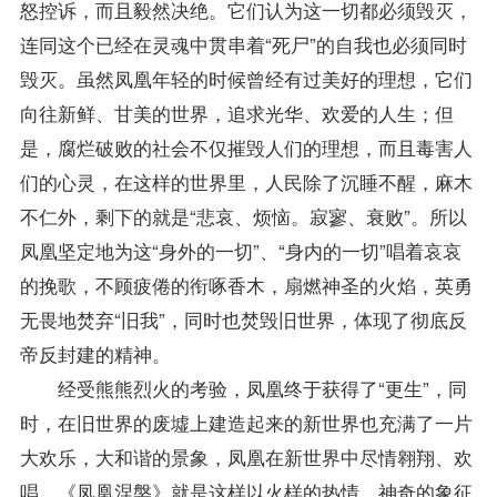
怒控诉，而且毅然决绝。它们认为这一切都必须毁灭，
连同这个已经在灵魂中贯串着“死尸”的自我也必须同时
毁灭。虽然凤凰年轻的时候曾经有过美好的理想，它们
向往新鲜、甘美的世界，追求光华、欢爱的人生；但
是，腐烂破败的社会不仅摧毁人们的理想，而且毒害人
们的心灵，在这样的世界里，人民除了沉睡不醒，麻木
不仁外，剩下的就是“悲哀、烦恼。寂寥、衰败”。所以
凤凰坚定地为这“身外的一切”、“身内的一切”唱着哀哀
的挽歌，不顾疲倦的衔啄香木，扇燃神圣的火焰，英勇
无畏地焚弃“旧我”，同时也焚毁旧世界，体现了彻底反
帝反封建的精神。
经受熊熊烈火的考验，凤凰终于获得了“更生”，同
时，在旧世界的废墟上建造起来的新世界也充满了一片
大欢乐，大和谐的景象，凤凰在新世界中尽情翱翔、欢
唱。《凤凰涅槃》就是这样以火样的热情，神奇的象征