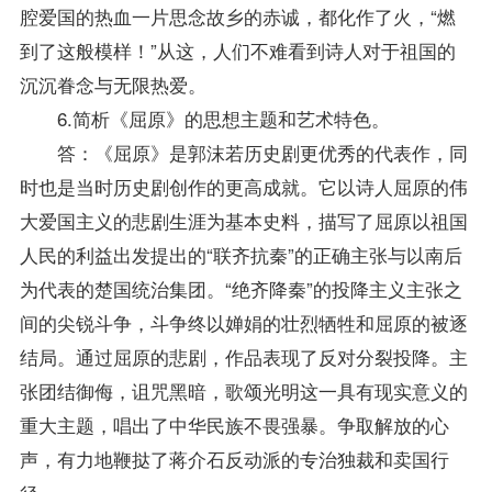
腔爱国的热血一片思念故乡的赤诚，都化作了火，“燃
到了这般模样！”从这，人们不难看到诗人对于祖国的
沉沉眷念与无限热爱。
6.简析《屈原》的思想主题和艺术特色。
答：《屈原》是郭沫若历史剧更优秀的代表作，同
时也是当时历史剧创作的更高成就。它以诗人屈原的伟
大爱国主义的悲剧生涯为基本史料，描写了屈原以祖国
人民的利益出发提出的“联齐抗秦”的正确主张与以南后
为代表的楚国统治集团。“绝齐降秦”的投降主义主张之
间的尖锐斗争，斗争终以婵娟的壮烈牺牲和屈原的被逐
结局。通过屈原的悲剧，作品表现了反对分裂投降。主
张团结御侮，诅咒黑暗，歌颂光明这一具有现实意义的
重大主题，唱出了中华民族不畏强暴。争取解放的心
声，有力地鞭挞了蒋介石反动派的专治独裁和卖国行