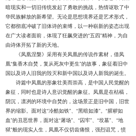
暗现实和一切旧传统发起了勇敢的挑战，热情讴歌了中
华民族解放的新希望。无论是思想境界还是艺术形式，
它都彻底冲破了旧体诗的束缚，以一种崭新的姿态出现
在广大读者面前，体现了狂飙突进的“五四”精神，为自
由诗体开拓了新的天地。
《凤凰涅槃》采用有关凤凰的传说作素材，借凤
凰“集香木自焚，复从死灰中更生”的故事，象征着旧中
国以及诗人旧我的毁灭和新中国以及诗人新我的诞生。
诗篇中凤凰的形象壮美而崇高，是中国人民觉醒的
象征，同时也是诗人意识觉醒的象征。凤凰是在枯槁，
阴沉，凛冽的环境中自焚的，这场景正是旧中国，旧世
界的缩影。面对这“冷酷如铁”、“黑暗如漆”。“腥秽如
血”的丑恶世界，面对这“屠场”、“囚牢”、“坟墓”、“地
狱”般的现实人生，凤凰不仅切齿痛恨，强烈诅咒，愤