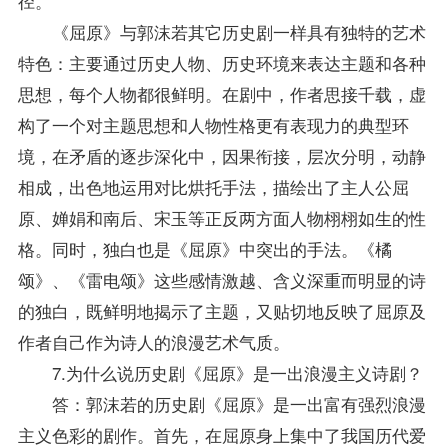
径。
《屈原》与郭沫若其它历史剧一样具有独特的艺术
特色：主要通过历史人物、历史环境来表达主题和各种
思想，每个人物都很鲜明。在剧中，作者思接千载，虚
构了一个对主题思想和人物性格更有表现力的典型环
境，在矛盾的逐步深化中，因果衔接，层次分明，动静
相成，出色地运用对比烘托手法，描绘出了主人公屈
原、婵娟和南后、宋玉等正反两方面人物栩栩如生的性
格。同时，独白也是《屈原》中突出的手法。《橘
颂》、《雷电颂》这些感情激越、含义深重而明显的诗
的独白，既鲜明地揭示了主题，又贴切地反映了屈原及
作者自己作为诗人的浪漫艺术气质。
7.为什么说历史剧《屈原》是一出浪漫主义诗剧？
答：郭沫若的历史剧《屈原》是一出富有强烈浪漫
主义色彩的剧作。首先，在屈原身上集中了我国历代爱