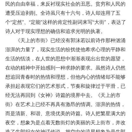
民的自由幸福，来反衬现实社会的丑恶。贫穷和人民的
遭受压迫剥削。全诗虽只有十六句，诗人却连用了五
个“定然”、“定能”这样的肯定性副词来写“大街”，表达了
诗人对于现实理想的确信和追求光明的执著。
《天上的市街》已经没有郭沫若以前诗作那种汹涌
澎湃的力量了，现实生活的纷扰使他希求心理的平静和
生活的恬淡，在人世的思想中渐渐表现出出世的愿望，
在动的精神中开始感到一种求静的要求。虽然诗人仍然
想追回青春时的热情和理想，但他内心的情绪却不能够
承担起表现它们的艺术形式，节奏和旋律过于平滑，已
经无法再回到《女神》诗篇的境界中去。《天上的市
街》在艺术上已经不再具有激昂的情调。澎湃的热情，
而是清新、和谐、意境优美的诗篇。诗人把繁星满大的
夜空，想象为是点着无数街灯的美丽的天上街市，并改
造了牛郎织女的神话传说，把空中的流星想象为是牛郎