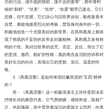
尽的污浊，浇不熄的情焰，荡不去的羞辱”，那年青时
候的“新鲜”、“甘美”、“光华”、“欢爱”都早已逝去。它们
悲痛，但不悲观，它们决心与旧世界诀别，毅然集香木
自焚，勇敢地接受烈火的考验，焚毁身内身外的一切，
积极地创造一个无限美好的新世界。在凤和凰身上都体
现了彻底的不妥协的反帝反封建精神。凤和凰又各有鲜
明的个性。凤对旧世界的诅咒、否定、反抗，突出了它
的坚强、激昂。粗矿的性格；凰的饱含血泪的控诉和对
美好生活的向往，表现出它的坚韧、深沉、温柔的性
格。
3.《凤凰涅槃》是如何体现狂飙突进的“五四”精神
的？
答：《凤凰涅槃》这一积极浪漫主义诗作是郭沫若
抒情长诗的典型代表。它气势磅礴，感情奔放，取材广
泛，色彩瑰丽，其中贯穿着深沉的爱国主义思想，向黑