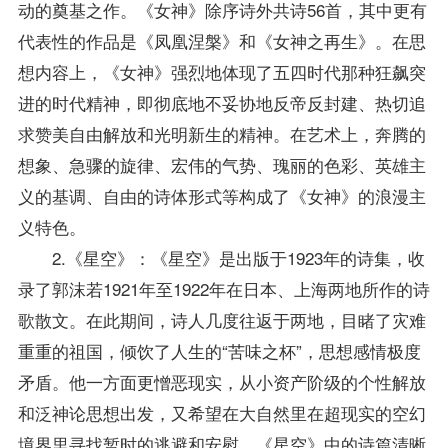
动的奠基之作。《女神》除序诗外共诗56首，其中更有
代表性的作品是《凤凰涅槃》和《女神之再生》。在思
想内容上，《女神》强烈地体现了五四时代那种狂飙突
进的时代精神，即彻底地不妥协地反帝反封建、热切追
求赞美自由解放和光明新生的精神。在艺术上，奔腾的
想象、急骤的旋律、宏伟的气势、瑰丽的色彩、英雄主
义的基调、自由的诗体形式等构成了《女神》的浪漫主
义特色。
2.《星空》：《星空》是出版于1923年的诗集，收
录了郭沫若1921年至1922年在日本、上海两地所作的诗
歌散文。在此期间，诗人几度往返于两地，目睹了灾难
重重的祖国，倾饮了人生的“苦味之杯”，思想感情极度
矛盾。他一方面更憎恶现实，从小资产阶级的个性解放
和泛神论思想出发，又希望在大自然里在超现实的空幻
境界里寻找暂时的逃避和安慰。《星空》中的诗篇清晰