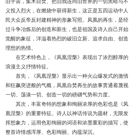
旧宇宙，集木自焚、把旧我连同旧世界的一切黑暗与不
义投入烈火，在燃烧中获得新生，这正是五四运动中人
民大众反帝反封建精神的形象写照。凤凰的再生，是经
过斗争冶炼后的创造和新生，也是祖国及诗人自己开始
觉醒的象征，洋溢着热烈的破旧立新、追求自由、创造
理想的热情。
在艺术特色上，《凤凰涅槃》表现出了浓烈醇厚的
浪漫主义抒情特征。
首先，《凤凰涅槃》显示出一种火山爆发式的激情
和狂飙突进般的气概，凤凰自焚再生的故事贯通着蔑视
一切、荡涤一切、创造一切的磅礴气势和力度。
其次，丰富奇特的想象和绚丽浓厚的色彩也是《凤
凰涅槃》的重要特征。诗人以神话传说为题材，无限发
挥想象力，运用色彩绚丽的词语和浓墨重彩的描写，使
整首诗情感浑厚、色彩绚丽、内蕴深沉。