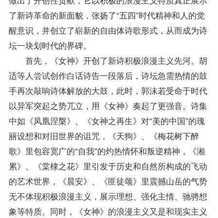
了新诗革命的新面貌，张扬了“五四”时代精神和人的觉
醒意识，并创立了崭新的自由体诗歌形式，从而成为诗
坛一块划时代的界碑。
首先，《女神》开创了新诗积极浪漫主义先河。胡
适等人尝试创作白话诗告一段落后，诗坛急需热情的鼓
手再次敲响诗体解放的大鼓，此时，郭沫若受命于时代
以异军突起之势兀立，用《女神》奏起了更强音。诗集
中如《凤凰涅槃》、《女神之再生》对“美的中国”的瑰
丽设想和对旧世界的诅咒，《天狗》、《梅花树下醉
歌》里包容宽广的“自我”的灼热情怀和叛逆精神，《湘
累》、《棠棣之花》里引发于历史和自然所构成的飞动
的艺术世界，《晨安》、《匪徒颂》里震撼山岳的气势
无不体现积极浪漫主义，展示理想、强化主情、驰骋想
象等特质。同时，《女神》的浪漫主义又是和现实主义