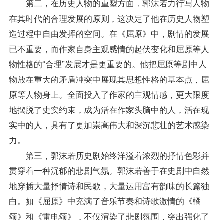
第二，在历史人物的重塑方面，郭沫若力行写人物
在其时代的合理发展的原则，这决定了他在历史人物塑
造过程中自由发挥的空间。在《屈原》中，剧情的发展
已不重要，而作家自身主观感情的起伏变化和屈原等人
物性格的“合理”发展才是更重要的。他把屈原等剧中人
物放在重大的矛盾冲突中展现其思想性格的基本点，屈
原等人物身上。全面投入了作家的主观情感，更大限度
地摆脱了史实约束，成为活在作家头脑中的人，活在现
实中的人，具有了更加崇高伟大和深沉悲壮的艺术感染
力。
第三，郭沫若历史剧始终洋溢着浓烈的抒情色彩并
贯穿着一种沉郁的悲剧气氛。郭沫若善于在史剧中自然
地穿插大量抒情诗和民歌，大量运用富有韵味的长篇独
白。如《屈原》中充满了音乐节奏和诗歌激情的《橘
颂》和《雷电颂》，不仅渲染了悲剧氛围，突出强化了