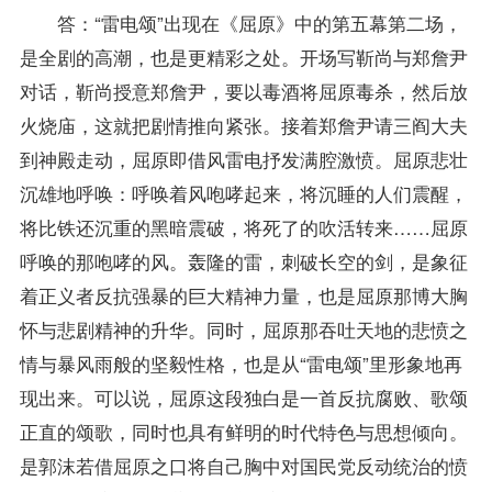
答：“雷电颂”出现在《屈原》中的第五幕第二场，
是全剧的高潮，也是更精彩之处。开场写靳尚与郑詹尹
对话，靳尚授意郑詹尹，要以毒酒将屈原毒杀，然后放
火烧庙，这就把剧情推向紧张。接着郑詹尹请三阎大夫
到神殿走动，屈原即借风雷电抒发满腔激愤。屈原悲壮
沉雄地呼唤：呼唤着风咆哮起来，将沉睡的人们震醒，
将比铁还沉重的黑暗震破，将死了的吹活转来……屈原
呼唤的那咆哮的风。轰隆的雷，刺破长空的剑，是象征
着正义者反抗强暴的巨大精神力量，也是屈原那博大胸
怀与悲剧精神的升华。同时，屈原那吞吐天地的悲愤之
情与暴风雨般的坚毅性格，也是从“雷电颂”里形象地再
现出来。可以说，屈原这段独白是一首反抗腐败、歌颂
正直的颂歌，同时也具有鲜明的时代特色与思想倾向。
是郭沫若借屈原之口将自己胸中对国民党反动统治的愤