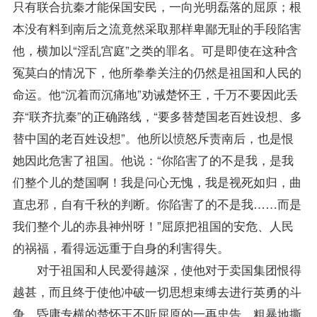
只有联合抗秦才能保国安民，一向光明磊落的屈原；根
本没有料到南后之流竟然采取那样卑鄙无耻的手段陷害
他，横加以“淫乱宫庭”之类的罪名。可是即使在这种含
冤莫白的情况下，他所拳拳关注的仍然是祖国和人民的
命运。他“沉着而沉痛地”劝诫楚怀王，千万不要因此丢
弃“联齐抗秦”的正确路线，“要多替楚国老百姓设想、多
替中国的老百姓设想”。他所以愤怒斥责南后，也是恨
她因此危害了祖国。他说：“你陷害了的不是我，是我
们整个儿的楚国啊！我是问心无愧，我是视死如归，曲
直忠邪，自有千秋的判断。你陷害了的不是我……而是
我们整个儿的赤县神州呀！”屈原把祖国的安危、人民
的祸福，看得远远重于自身的利害得失。
对于祖国和人民爱得越深，使他对于卖国集团恨得
越甚，而且终于使他冲破一切思想束缚去进行英勇的斗
争。昏庸专横的楚怀王不听屈原的一再忠告，粗暴地撕