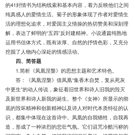
的41封情书为结构线索和基本内容，着力反映他们之间
纯真感人的爱情生活。菊子的形象体现了作者对爱情生
活的理想化追求，对爱国主义情操的热切赞美和深刻理
解，表达了鲜明的“五四”反封建精神。小说通篇纯熟地
运用书信体方式，既有浓厚、自然的抒情色彩，又充分
挖掘了人物内心深处的情感活动。
四、简答题
1.简析《凤凰涅槃》的思想主题和艺术特色。
答：《凤凰涅槃》借凤凰“集香木自焚，复从死灰
中更生”的动人传说，象征着旧世界和诗人旧我的毁灭
及新世界和诗人新我的诞生。整个《女神》所显示的彻
底的毁坏精神和创新精神以及诗人对时代本质特征的认
识，都集中体现在这首诗中。凤凰的自我牺牲，自我再
造，形成了一种浓烈的悲壮气氛。它们诅咒冷酷污秽的