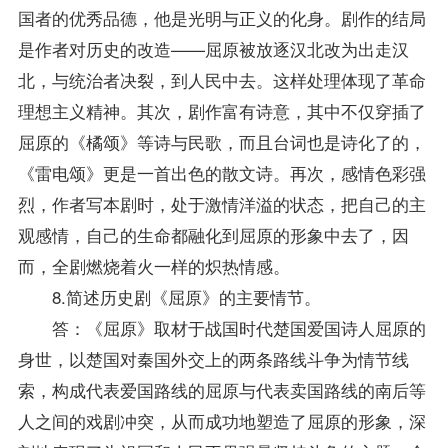
国者的优秀品德，他是光明与正义的化身。剧作的结局
是作者对历史的改造——屈原被放逐汉北改为出走汉
北，与统治者决裂，到人民中去。这样处理体现了革命
理想主义精神。其次，剧作富有诗意，其中不仅穿插了
屈原的《橘颂》等诗与民歌，而且台词也是诗化了的，
《雷电颂》更是一首出色的散文诗。再次，感情色彩强
烈，作者写本剧时，处于激情洋溢的状态，把自己的主
观感情，自己的生命都融化到屈原的形象中去了，因
而，全剧燃烧着火一样的炽热情感。
8.简述历史剧《屈原》的主要情节。
答：《屈原》取材于战国时代楚国爱国诗人屈原的
身世，以楚国对秦国外交上的两条路线斗争为情节线
索，构成代表爱国路线的屈原与代表卖国路线的南后等
人之间的戏剧冲突，从而成功地塑造了屈原的形象，深