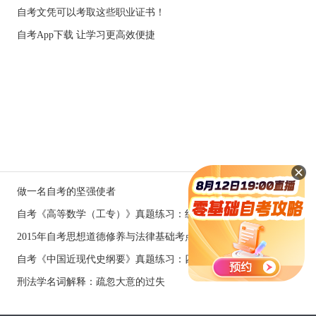
自考文凭可以考取这些职业证书！
自考App下载 让学习更高效便捷
做一名自考的坚强使者
自考《高等数学（工专）》真题练习：线性微分方程（4.13）
2015年自考思想道德修养与法律基础考点：自觉遵守职业道德
自考《中国近现代史纲要》真题练习：四个现代化（8.29）
刑法学名词解释：疏忽大意的过失