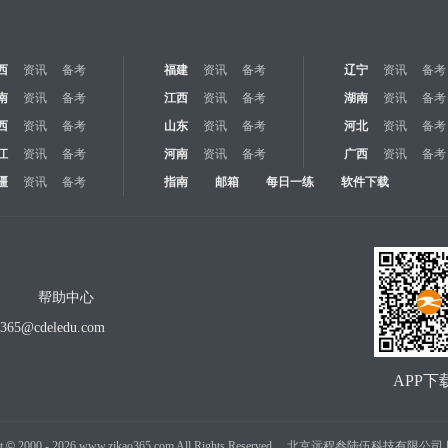
西
资讯
备考
福建
资讯
备考
辽宁
资讯
备考
南
资讯
备考
江西
资讯
备考
湖南
资讯
备考
西
资讯
备考
山东
资讯
备考
河北
资讯
备考
江
资讯
备考
河南
资讯
备考
广西
资讯
备考
疆
资讯
备考
指南
邮箱
每日一练
软件下载
帮助中心
o365@cdeledu.com
APP下
t
©
2000 -
2026
www.zikao365.com All Rights Reserved. 北京远程叁陆伍科技有限