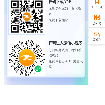
扫码下载APP
APP下载
海量历年试题、备考资
料
免费下载领取
公众号
领资料
扫码进入微信小程序
每日练题巩固、考前模
拟实战
免费体验自考365海量试
题