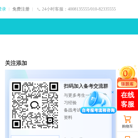
登录
免费注册
24小时客服：4008135555/010-82335555
关注添加
扫码加入备考交流群
与更多考生一起交流学
习经验
备战考试，获取试题及
资料
购物车