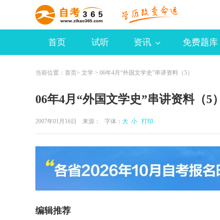
首页
试听
资讯
免费题库
当前位置：
首页
>
文学
> 06年4月“外国文学史”串讲资料（5）
06年4月“外国文学史”串讲资料（5
2007年01月16日 来源：
字体：
大
小
打印
编辑推荐