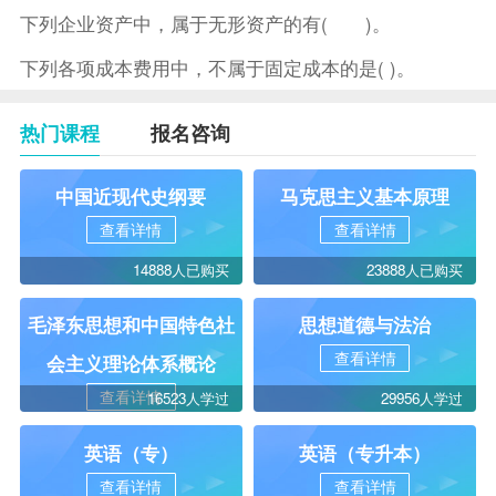
下列企业资产中，属于无形资产的有( )。
下列各项成本费用中，不属于固定成本的是( )。
热门课程
报名咨询
中国近现代史纲要
马克思主义基本原理
查看详情
查看详情
14888人已购买
23888人已购买
毛泽东思想和中国特色社
思想道德与法治
查看详情
会主义理论体系概论
查看详情
16523人学过
29956人学过
英语（专）
英语（专升本）
查看详情
查看详情