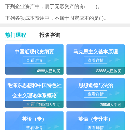
下列企业资产中，属于无形资产的有( )。
下列各项成本费用中，不属于固定成本的是( )。
热门课程
报名咨询
中国近现代史纲要
马克思主义基本原理
查看详情
查看详情
14888人已购买
23888人已购买
毛泽东思想和中国特色社
思想道德与法治
查看详情
会主义理论体系概论
查看详情
16523人学过
29956人学过
英语（专）
英语（专升本）
查看详情
查看详情