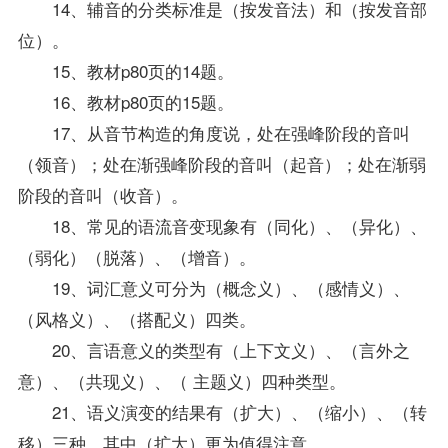
14、辅音的分类标准是（按发音法）和（按发音部
位）。
15、
教材
p80页的14题。
16、
教材
p80页的15题。
17、从音节构造的角度说，处在强峰阶段的音叫
（领音）；处在渐强峰阶段的音叫（起音）；处在渐弱
阶段的音叫（收音）。
18、常见的语流音变现象有（同化）、（异化）、
（弱化）（脱落）、（增音）。
19、词汇意义可分为（概念义）、（感情义）、
（风格义）、（搭配义）四类。
20、言语意义的类型有（上下文义）、（言外之
意）、（共现义）、（ 主题义）四种类型。
21、语义演变的结果有（扩大）、（缩小）、（转
移）三种，其中（扩大）更为值得注意。