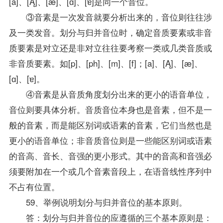
[a]、[Ą]、[æ]、[ɑ]、[ɐ]是同一个音位。
③音素是一次发音就要分析出来的，音位则往往涉
及一类发音。划分与归并音位时，确定音质要素或非音
质要素是对立还是非对立往往要考察一类或几类音质或
非音质要素。如[p]、[ph]、[m]、[f]；[a]、[Ą]、[æ]、
[ɑ]、[ɐ]。
④音素是从音质角度划分出来的更小的语音单位，
音位则要具体分析。音质音位本身也是音素，但不是一
般的音素，而是能区别词或语素的音素，它们当然也是
更小的语音单位；非音质音位则是一些能区别词或语素
的音高、音长、音强的更小形式。其中的音高和音强必
须要附加在一个或几个音素音段上，在语音线性序列中
不占有位置。
59、举例说明划分与归并音位的基本原则。
答：划分与归并音位的应遵循的三个基本原则是：