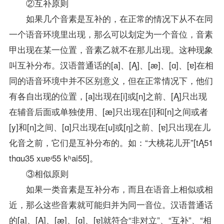
②互补原则
如果几个音素是互补的，在正常的情况下从不在同
一个语音环境里出现，那么可以划定为一个音位，音素
甲出现在某一位置，音素乙就不在那儿出现。这种现象
叫互补分布。汉语普通话的[a]、[Ą]、[æ]、[ɑ]、[ɐ]在相
同的语音环境中并不区别意义，但在正常情况下，他们
有各自出现的位置，[a]出现在[i]或[n]之前、[Ą]只出现
在辅音后面或单独使用、[æ]只出现在[i]和[n]之间或者
[y]和[n]之间、[ɑ]只出现在[u]或[ŋ]之前、[ɐ]只出现在儿
化音之前，它们是互补分布的。如：“大桃花儿开”[tĄ51
thɑu35 xuɐʴ55 kʰai55]。
③相似原则
如果一类音素是互补分布，而且在语音上相似或相
近，那么这些音素就可能归并为同一音位。汉语普通话
的[a]、[Ą]、[æ]、[ɑ]、[ɐ]就符合“非对立”、“互补”、“相