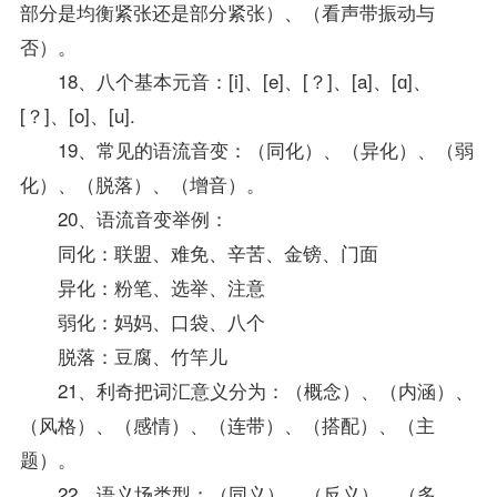
部分是均衡紧张还是部分紧张）、（看声带振动与
否）。
18、八个基本元音：[i]、[e]、[？]、[a]、[ɑ]、
[？]、[o]、[u].
19、常见的语流音变：（同化）、（异化）、（弱
化）、（脱落）、（增音）。
20、语流音变举例：
同化：联盟、难免、辛苦、金镑、门面
异化：粉笔、选举、注意
弱化：妈妈、口袋、八个
脱落：豆腐、竹竿儿
21、利奇把词汇意义分为：（概念）、（内涵）、
（风格）、（感情）、（连带）、（搭配）、（主
题）。
22、语义场类型：（同义）、（反义）、（多