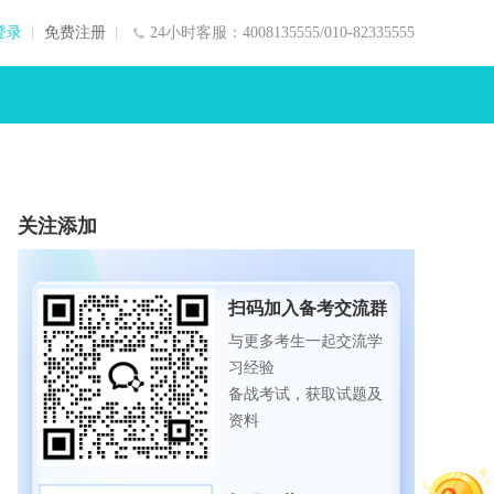
登录
免费注册
24小时客服：4008135555/010-82335555
关注添加
扫码加入备考交流群
与更多考生一起交流学
习经验
备战考试，获取试题及
资料