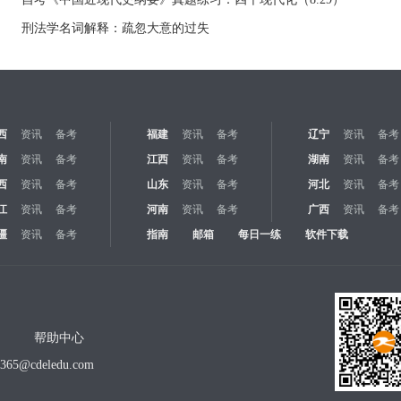
刑法学名词解释：疏忽大意的过失
西
资讯
备考
福建
资讯
备考
辽宁
资讯
备考
南
资讯
备考
江西
资讯
备考
湖南
资讯
备考
西
资讯
备考
山东
资讯
备考
河北
资讯
备考
江
资讯
备考
河南
资讯
备考
广西
资讯
备考
疆
资讯
备考
指南
邮箱
每日一练
软件下载
帮助中心
o365@cdeledu.com