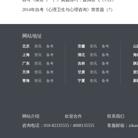
2014年自考《心理卫生与心理咨询》简答题（7）
网站地址
北京
资讯
备考
安徽
资讯
备考
山
上海
资讯
备考
湖北
资讯
备考
海
广东
资讯
备考
吉林
资讯
备考
陕
天津
资讯
备考
甘肃
资讯
备考
浙
青海
资讯
备考
宁夏
资讯
备考
新
网站介绍
欢迎合作
联系我们
咨询电话：010-82335555 / 4008135555
客服邮箱：
zika