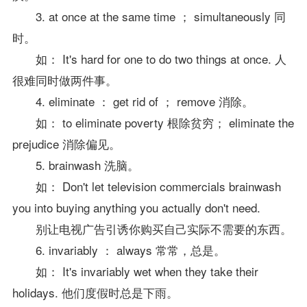
3. at once at the same time ； simultaneously 同
时。
如： It's hard for one to do two things at once. 人
很难同时做两件事。
4. eliminate ： get rid of ； remove 消除。
如： to eliminate poverty 根除贫穷； eliminate the
prejudice 消除偏见。
5. brainwash 洗脑。
如： Don't let television commercials brainwash
you into buying anything you actually don't need.
别让电视广告引诱你购买自己实际不需要的东西。
6. invariably ： always 常常，总是。
如： It's invariably wet when they take their
holidays. 他们度假时总是下雨。