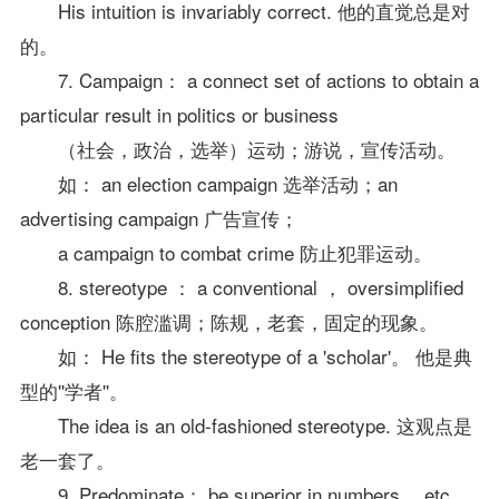
His intuition is invariably correct. 他的直觉总是对
的。
7. Campaign： a connect set of actions to obtain a
particular result in politics or business
（社会，政治，选举）运动；游说，宣传活动。
如： an election campaign 选举活动；an
advertising campaign 广告宣传；
a campaign to combat crime 防止犯罪运动。
8. stereotype ： a conventional ， oversimplified
conception 陈腔滥调；陈规，老套，固定的现象。
如： He fits the stereotype of a 'scholar'。 他是典
型的''学者''。
The idea is an old-fashioned stereotype. 这观点是
老一套了。
9. Predominate： be superior in numbers， etc.