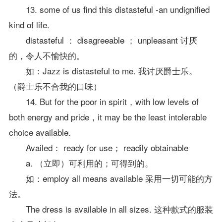
13. some of us find this distasteful -an undignified
kind of life.
distasteful ： disagreeable ； unpleasant 讨厌
的，令人不愉快的。
如：Jazz is distasteful to me. 我讨厌爵士乐。
（爵士乐不合我的口味）
14. But for the poor in spirit，with low levels of
both energy and pride，it may be the least intolerable
choice available.
Availed： ready for use； readily obtainable
a. （立即）可利用的；可得到的。
如：employ all means available 采用一切可能的方
法。
The dress is available in all sizes. 这种款式的服装