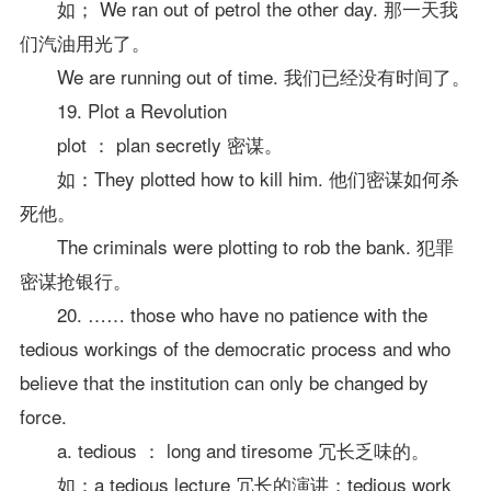
如； We ran out of petrol the other day. 那一天我
们汽油用光了。
We are running out of time. 我们已经没有时间了。
19. Plot a Revolution
plot ： plan secretly 密谋。
如：They plotted how to kill him. 他们密谋如何杀
死他。
The criminals were plotting to rob the bank. 犯罪
密谋抢银行。
20. …… those who have no patience with the
tedious workings of the democratic process and who
believe that the institution can only be changed by
force.
a. tedious ： long and tiresome 冗长乏味的。
如：a tedious lecture 冗长的演讲；tedious work