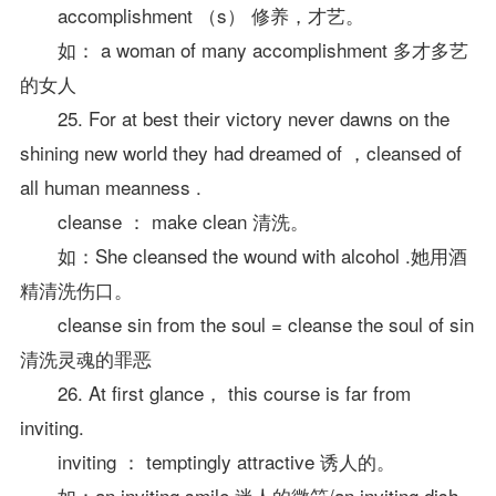
accomplishment （s） 修养，才艺。
如： a woman of many accomplishment 多才多艺
的女人
25. For at best their victory never dawns on the
shining new world they had dreamed of ，cleansed of
all human meanness .
cleanse ： make clean 清洗。
如：She cleansed the wound with alcohol .她用酒
精清洗伤口。
cleanse sin from the soul = cleanse the soul of sin
清洗灵魂的罪恶
26. At first glance， this course is far from
inviting.
inviting ： temptingly attractive 诱人的。
如：an inviting smile 迷人的微笑/an inviting dish