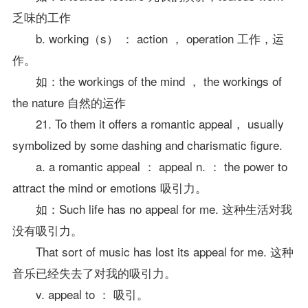
乏味的工作
b. working（s） ： action ， operation 工作，运
作。
如：the workings of the mind ， the workings of
the nature 自然的运作
21. To them it offers a romantic appeal， usually
symbolized by some dashing and charismatic figure.
a. a romantic appeal ： appeal n. ： the power to
attract the mind or emotions 吸引力。
如：Such life has no appeal for me. 这种生活对我
没有吸引力。
That sort of music has lost its appeal for me. 这种
音乐已经失去了对我的吸引力。
v. appeal to ： 吸引。