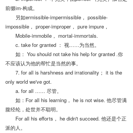
前缀im-构成。
另如ermissible-impermissible， possible-
impossible， proper-improper， pure impure，
Mobile-immobile， mortal-immortals.
c. take for granted ： 视……为当然。
如： You should not take his help for granted .你
不应该认为他的帮忙是当然的事。
7. for all is harshness and irrationality； it is the
only world we've got.
a. for all …… 尽管。
如：For all his learning， he is not wise. 他尽管满
腹经纶，处世并不聪明。
For all his efforts， he didn't succeed. 他还是个正
派的人。