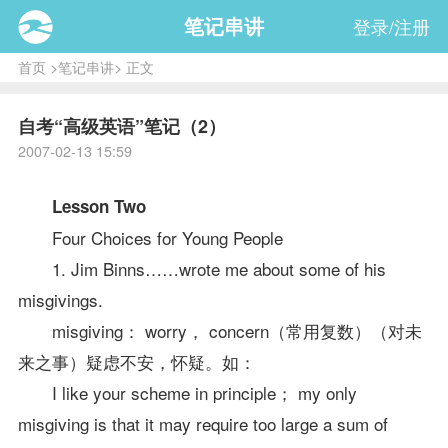
笔记串讲
登录/注册
首页
>
笔记串讲
> 正文
自考“高级英语”笔记（2）
2007-02-13 15:59
Lesson Two
Four Choices for Young People
1. Jim Binns……wrote me about some of his
misgivings.
misgiving： worry， concern（常用复数）（对未
来之事）疑虑不安，怀疑。如：
I like your scheme in principle； my only
misgiving is that it may require too large a sum of