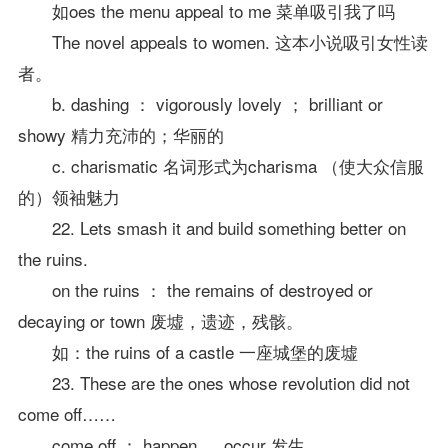
如oes the menu appeal to me 菜单吸引我了吗
The novel appeals to women. 这本小说吸引女性读
者。
b. dashing ： vigorously lovely ； brilliant or
showy 精力充沛的；华丽的
c. charismatic 名词形式为charisma （使大众信服
的）领袖魅力
22. Lets smash it and build something better on
the ruins.
on the ruins ： the remains of destroyed or
decaying or town 废墟，遗迹，残骸。
如：the ruins of a castle 一座城堡的废墟
23. These are the ones whose revolution did not
come off……
come off ： happen ， occur 发生。