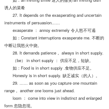
诱人的菜肴
27. It depends on the exasperating and uncertain
instruments of persuasion……
exasperate ： annoy extremely 令人怒不可遏
如：Constant interruptions exasperate me. 不断的
中断让我怒火中烧。
28. It demands patience， always in short supply.
（be） in short supply ： 供应不足，短缺。
如：Food is in short supply .食物供应不足。
Honesty is in short supply. 缺乏诚实（的人）。
29. …… as soon as you capture one mountain
range， another one looms just ahead.
loom ： come into view in indistinct and enlarged
form 忽隐忽现。