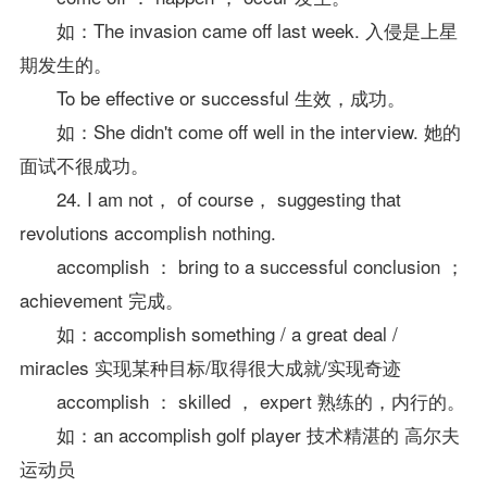
如：The invasion came off last week. 入侵是上星
期发生的。
To be effective or successful 生效，成功。
如：She didn't come off well in the interview. 她的
面试不很成功。
24. I am not， of course， suggesting that
revolutions accomplish nothing.
accomplish ： bring to a successful conclusion ；
achievement 完成。
如：accomplish something / a great deal /
miracles 实现某种目标/取得很大成就/实现奇迹
accomplish ： skilled ， expert 熟练的，内行的。
如：an accomplish golf player 技术精湛的 高尔夫
运动员