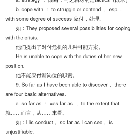
b. cope with ： to struggle or contend ， esp. .
with some degree of success 应付，处理。
如：They proposed several possibilities for coping
with the crisis.
他们提出了对付危机的几种可能方案。
He is unable to cope with the duties of her new
position.
他不能应付新岗位的职责。
9. So far as I have been able to discover， there
are four basic alternatives.
a. so far as ： =as far as ， to the extent that
就……而言，从……来看。
如：His conduct， so far as I can see， is
unjustifiable.