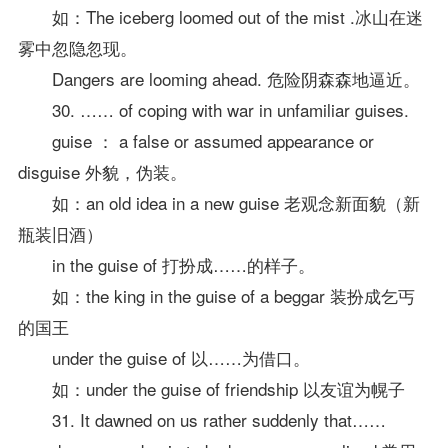
如：The iceberg loomed out of the mist .冰山在迷
雾中忽隐忽现。
Dangers are looming ahead. 危险阴森森地逼近。
30. …… of coping with war in unfamiliar guises.
guise ： a false or assumed appearance or
disguise 外貌，伪装。
如：an old idea in a new guise 老观念新面貌（新
瓶装旧酒）
in the guise of 打扮成……的样子。
如：the king in the guise of a beggar 装扮成乞丐
的国王
under the guise of 以……为借口。
如：under the guise of friendship 以友谊为幌子
31. It dawned on us rather suddenly that……