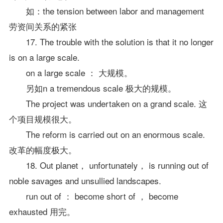
如：the tension between labor and management
劳资间关系的紧张
17. The trouble with the solution is that it no longer
is on a large scale.
on a large scale ： 大规模。
另如n a tremendous scale 极大的规模。
The project was undertaken on a grand scale. 这
个项目规模很大。
The reform is carried out on an enormous scale.
改革的幅度极大。
18. Out planet， unfortunately， is running out of
noble savages and unsullied landscapes.
run out of ： become short of ， become
exhausted 用完。