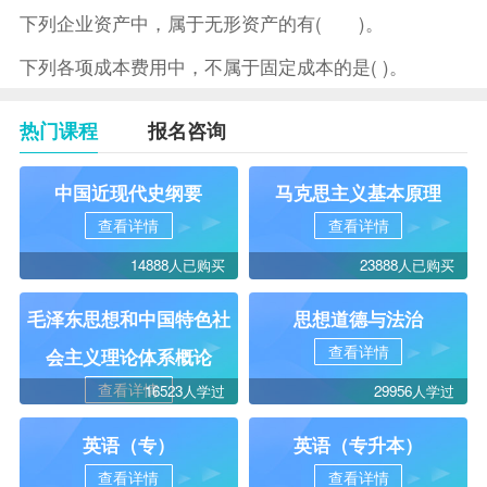
下列企业资产中，属于无形资产的有( )。
下列各项成本费用中，不属于固定成本的是( )。
热门课程
报名咨询
中国近现代史纲要
马克思主义基本原理
查看详情
查看详情
14888人已购买
23888人已购买
毛泽东思想和中国特色社
思想道德与法治
查看详情
会主义理论体系概论
查看详情
16523人学过
29956人学过
英语（专）
英语（专升本）
查看详情
查看详情