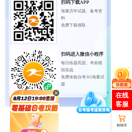
扫码下载APP
海量历年试题、备考资
料
免费下载领取
扫码进入微信小程序
每日练题巩固、考前模
拟实战
免费体验自考365海量试
题
购物车