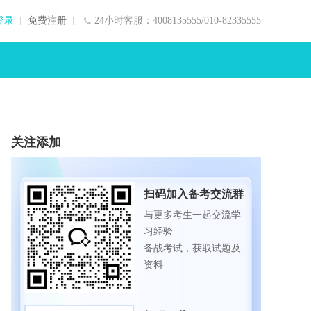
登录
免费注册
24小时客服：4008135555/010-82335555
关注添加
扫码加入备考交流群
与更多考生一起交流学
习经验
备战考试，获取试题及
资料