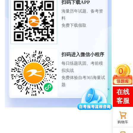
扫码下载APP
海量历年试题、备考资
料
免费下载领取
扫码进入微信小程序
每日练题巩固、考前模
拟实战
免费体验自考365海量试
题
购物车