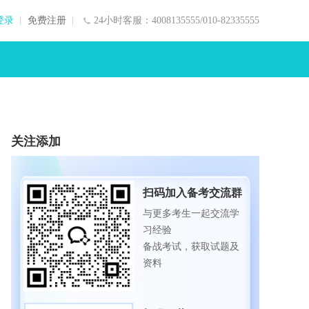
登录
免费注册
24小时客服：4008135555/010-82335555
关注添加
扫码加入备考交流群
与更多考生一起交流学
习经验
备战考试，获取试题及
资料