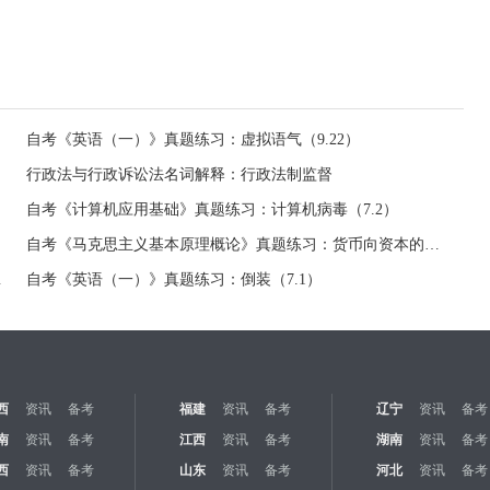
自考《英语（一）》真题练习：虚拟语气（9.22）
行政法与行政诉讼法名词解释：行政法制监督
自考《计算机应用基础》真题练习：计算机病毒（7.2）
自考《马克思主义基本原理概论》真题练习：货币向资本的转化（7.1）
（7.1）
自考《英语（一）》真题练习：倒装（7.1）
西
资讯
备考
福建
资讯
备考
辽宁
资讯
备考
南
资讯
备考
江西
资讯
备考
湖南
资讯
备考
西
资讯
备考
山东
资讯
备考
河北
资讯
备考