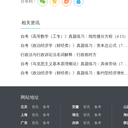
分享到：
相关资讯
自考《高等数学（工专）》真题练习：线性微分方程（4.13）
自考《政治经济学（财经类）》真题练习：资本总公式（7.8）
行政法与行政诉讼法名词解释：行政相对方
自考《马克思主义基本原理概论》真题练习：具体劳动（7.2）
自考《政治经济学（财经类）》真题练习：集约型经济增长方式
网站地址
北京
资讯
备考
安徽
资讯
备考
山
上海
资讯
备考
湖北
资讯
备考
海
广东
资讯
备考
吉林
资讯
备考
陕