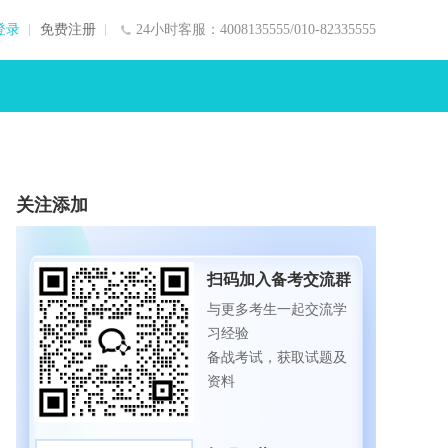
登录
免费注册
24小时客服：4008135555/010-82335555
关注添加
扫码加入备考交流群
与更多考生一起交流学
习经验
备战考试，获取试题及
资料