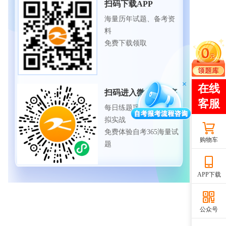
扫码下载APP
海量历年试题、备考资
料
免费下载领取
扫码进入微信小程序
每日练题巩固、考前模
拟实战
免费体验自考365海量试
购物车
题
APP下载
公众号