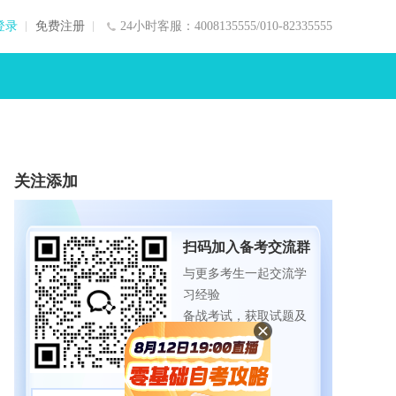
登录
免费注册
24小时客服：4008135555/010-82335555
关注添加
扫码加入备考交流群
与更多考生一起交流学
习经验
备战考试，获取试题及
资料