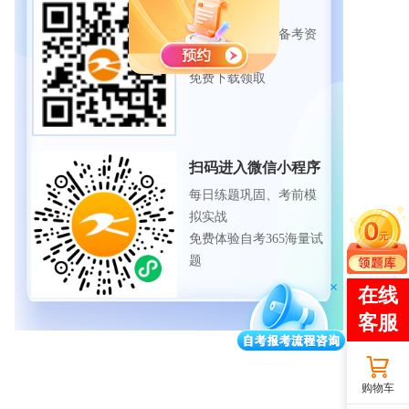
扫码下载APP
海量历年试题、备考资
料
免费下载领取
扫码进入微信小程序
每日练题巩固、考前模
拟实战
免费体验自考365海量试
题
购物车