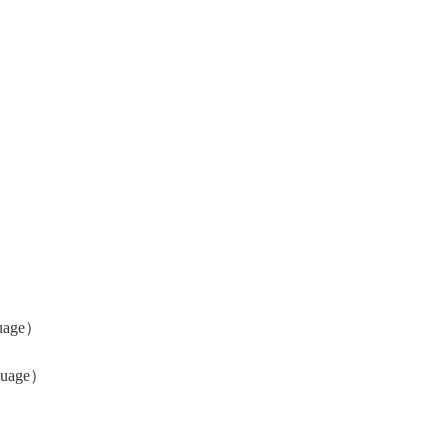
uage）
uage）