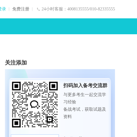
登录
免费注册
24小时客服：4008135555/010-82335555
关注添加
扫码加入备考交流群
与更多考生一起交流学
习经验
备战考试，获取试题及
资料