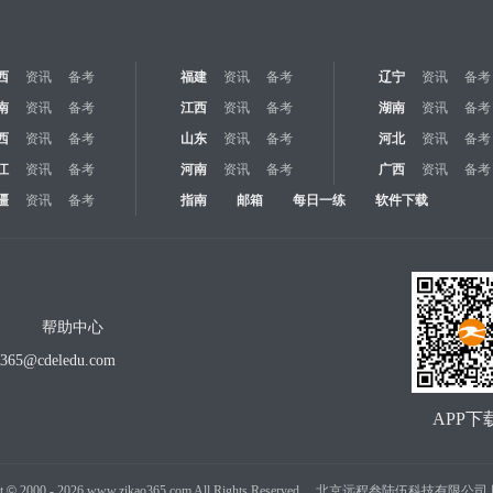
西
资讯
备考
福建
资讯
备考
辽宁
资讯
备考
南
资讯
备考
江西
资讯
备考
湖南
资讯
备考
西
资讯
备考
山东
资讯
备考
河北
资讯
备考
江
资讯
备考
河南
资讯
备考
广西
资讯
备考
疆
资讯
备考
指南
邮箱
每日一练
软件下载
帮助中心
o365@cdeledu.com
APP下
t
©
2000 -
2026
www.zikao365.com All Rights Reserved. 北京远程叁陆伍科技有限