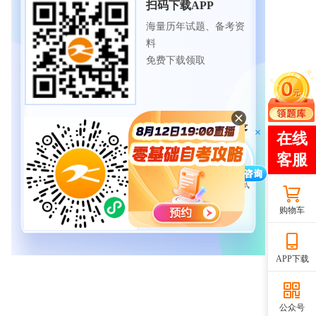
扫码下载APP
海量历年试题、备考资
料
免费下载领取
扫码进入微信小程序
每日练题巩固、考前模
拟实战
免费体验自考365海量试
题
购物车
APP下载
公众号