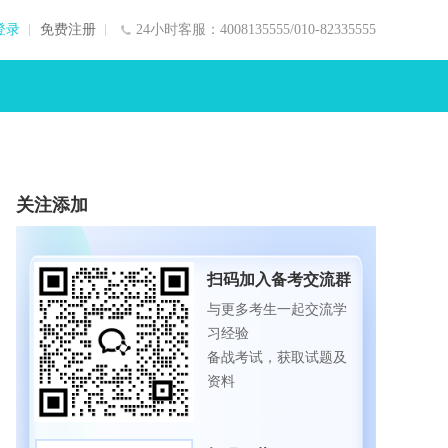
登录
免费注册
24小时客服：4008135555/010-82335555
关注添加
扫码加入备考交流群
与更多考生一起交流学
习经验
备战考试，获取试题及
资料