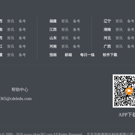
西
资讯
备考
福建
资讯
备考
辽宁
资讯
备考
南
资讯
备考
江西
资讯
备考
湖南
资讯
备考
西
资讯
备考
山东
资讯
备考
河北
资讯
备考
江
资讯
备考
河南
资讯
备考
广西
资讯
备考
疆
资讯
备考
指南
邮箱
每日一练
软件下载
帮助中心
o365@cdeledu.com
APP下
t
©
2000 -
2026
www.zikao365.com All Rights Reserved. 北京远程叁陆伍科技有限