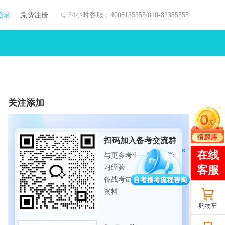
登录
免费注册
24小时客服：4008135555/010-82335555
关注添加
扫码加入备考交流群
与更多考生一起交流学
习经验
备战考试，获取试题及
资料
购物车