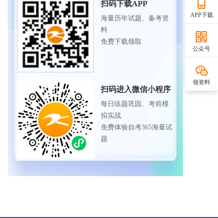
扫码下载APP
APP下载
海量历年试题、备考资
料
免费下载领取
公众号
领资料
扫码进入微信小程序
每日练题巩固、考前模
拟实战
免费体验自考365海量试
题