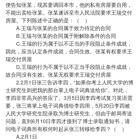
便告知张某，现其妻调回本市，他的私有房屋要自用，
不能出卖给张某。张某遂诉至市人民法院要求王瑞交付
房屋。下列陈述中正确的是：（ ）
A.王瑞与张某的合同属于效力待定的合同
B.王瑞与张某的合同属于附解除条件的合同
C.王瑞的行为属于以不正当的手段阻止条件成就，
因此，应当认定条件成就，合同生效。张某有权要求王
瑞交付房屋
D.王瑞的行为不属于以不正当手段阻止条件成就，
故合同没有生效。张某无权要求王瑞交付房屋
2.2月1日张三告诉李四，“如果你考上人民大学的博
士研究生则把我的那台掌上电子词典送给你”。对此，
李四非常高兴的答应了。3月5日因李四考试
复习
英语需
要，张三将掌上电子词典借给李四用，5月20日李四被
人民大学研究生院录取为博士研究生，但由于邮局寄送
问题，直到6月10日李四才接到了博士录取通知书，请
问电子词典所有权何时起从张三转移给李四？（ ）
A.2月1日