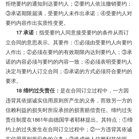
拒绝要约的通知到达要约人；②要约人依法撤销要约；
③承诺期限届满，受要约人未作出承诺；④受要约人对
要约内容作出实质性变更。
指受要约人同意接受要约的条件从而订
17 承诺：
立合同的意思表示。其要件：①必须由受要约人向要约
人作出；②必须在要约的有效期限内达到要约人；③承
诺的内容必须与要约的内容一致；④必须表明受要约人
决定与要约人订立合同；⑤承诺的方式必须符合要约的
要求。
是在合同订立过程中，一方因
18 缔约过失责任：
违背其依据诚实信用原则所产生的义务，而致另一方的
信赖利益的损失时所应承担的损害赔偿责任。缔约过失
责任制度在1861年由德国学者耶林提出。其特点：①缔
约上的过失发生在合同订立过程中；②一方违背其依诚
实信用原则所应负的义务；③造成他人信赖利益的损