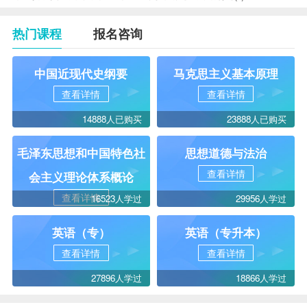
热门课程
报名咨询
中国近现代史纲要
马克思主义基本原理
查看详情
查看详情
14888人已购买
23888人已购买
毛泽东思想和中国特色社
思想道德与法治
查看详情
会主义理论体系概论
查看详情
16523人学过
29956人学过
英语（专）
英语（专升本）
查看详情
查看详情
27896人学过
18866人学过