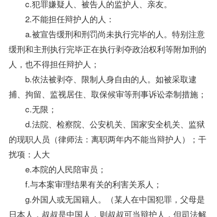
c.犯罪嫌疑人、被告人的监护人、亲友。
2.不能担任辩护人的人：
a.被宣告缓刑和刑罚尚未执行完毕的人。特别注意
缓刑和主刑执行完毕正在执行剥夺政治权利等附加刑的
人，也不得担任辩护人；
b.依法被剥夺、限制人身自由的人。如被采取逮
捕、拘留、监视居住、取保候审等刑事诉讼牵制措施；
c.无限；
d.法院、检察院、公安机关、国家安全机关、监狱
的现职人员（律师法：离职两年内不能当辩护人）；干
扰项：人大
e.本院的人民陪审员；
f.与本案审理结果有关的利害关系人；
g.外国人或无国籍人。（某人在中国犯罪，父母是
日本人，叔叔是中国人，则叔叔可当辩护人，但司法解