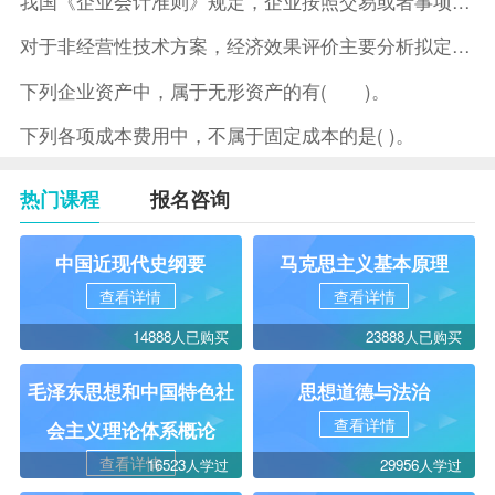
我国《企业会计准则》规定，企业按照交易或者事项的经济特征确定
对于非经营性技术方案，经济效果评价主要分析拟定方案的( )。
下列企业资产中，属于无形资产的有( )。
下列各项成本费用中，不属于固定成本的是( )。
热门课程
报名咨询
中国近现代史纲要
马克思主义基本原理
查看详情
查看详情
14888人已购买
23888人已购买
毛泽东思想和中国特色社
思想道德与法治
查看详情
会主义理论体系概论
查看详情
16523人学过
29956人学过