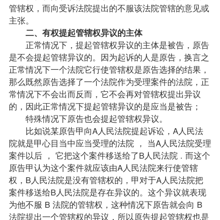
管辖权，而向受诉法院提出的不服该法院管辖的意见或
主张。
二、有权提起管辖权异议的主体
正常情况下，提起管辖权异议的主体是被告，原告
是不会提起管辖异议的。因为起诉的人是原告，换言之
正常情况下一个法院它行使管辖权是原告选择的结果，
那么既然原告选择了一个法院作为受理案件的法院，正
常情况下不会出而反而，它不会再对管辖权提出异议
的，因此正常情况下提起管辖异议的是应当是被告；
特殊情况下原告也会提起管辖权异议。
比如说某原告甲向A人民法院提起诉讼，A人民法
院就是甲心目当中应当受理的法院 ， 当A人民法院受理
案件以后 ， 它把这个案件移送给了B人民法院 . 而这个
原告甲认为这个案件就应该由A人民法院来行使管辖
权，B人民法院是没有管辖权的，甲对于A人民法院把
案件移送给B人民法院是存在异议的。这个异议就表现
为他不服 B 法院的管辖权，这种情况下原告就会向 B
法院提出一个管辖权的异议，所以原告提起管辖权也是