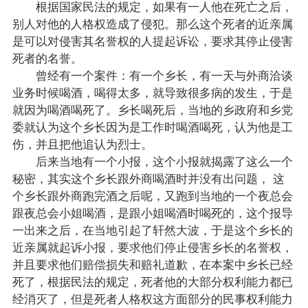
根据国家民法的规定，如果有一人他在死亡之后，
别人对他的人格权造成了侵犯。那么这个死者的近亲属
是可以对侵害其名誉权的人提起诉讼，要求其停止侵害
死者的名誉。
曾经有一个案件：有一个乡长，有一天与外商洽谈
业务时候喝酒，喝得太多，就导致很多病的发生，于是
就因为喝酒喝死了。乡长喝死后，当地的乡政府和乡党
委就认为这个乡长因为是工作时喝酒喝死，认为他是工
伤，并且把他追认为烈士。
后来当地有一个小报，这个小报就揭露了这么一个
秘密，其实这个乡长跟外商喝酒时并没有出问题， 这
个乡长跟外商跑完酒之后呢，又跑到当地的一个夜总会
跟夜总会小姐喝酒，是跟小姐喝酒时喝死的，这个报导
一出来之后，在当地引起了轩然大波，于是这个乡长的
近亲属就起诉小报，要求他们停止侵害乡长的名誉权，
并且要求他们赔偿损失和赔礼道歉，在本案中乡长已经
死了，根据民法的规定，死者他的大部分权利能力都已
经消灭了，但是死者人格权这方面部分的民事权利能力