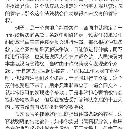
不提出异议。这个法院就会推定这个当事人服从该法院
的管辖，那么这个法院就会自动获得本来没有的管辖
权。
例子，是一个房地产纠纷案件，合同中就约定了一
个纠纷解决的条款，条款中明确约定，该案件如果发生
纠纷应当由某某仲裁委员会进行仲裁。那么根据仲裁条
款，这个案件如果要解决争议，只能够进行仲裁，而不
能进行诉讼，也就是说因为存在仲裁条款，人民法院对
本案就没有管辖权，当时由于疏忽就没有发现这个条
款， 于是就去法院起诉被告，而法院工作人员在审查
时，也没有注意到这个条款，于是就进行了立案，这个
案件被受理下来了。后来又重新审查了一遍合同文本，
就非常惊讶的发现这个条款，于是非常担心害怕被告会
提起管辖权异议，但是在被告受到答辩状之后的十五天
内，被告没有向法院提起管辖权异议。
后来被告的律师就向法庭提出仲裁条款的存在，法
官就明确的告之被告，如果你要提出管辖权异议，就应
当在你收到起诉状附本之后的十五天内提出，但由于在