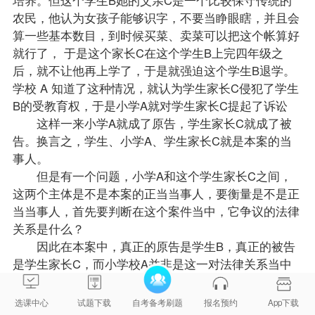
培养。但这个学生B她的父亲C是一个比较保守传统的
农民，他认为女孩子能够识字，不要当睁眼瞎，并且会
算一些基本数目，到时候买菜、卖菜可以把这个帐算好
就行了， 于是这个家长C在这个学生B上完四年级之
后，就不让他再上学了，于是就强迫这个学生B退学。
学校 A 知道了这种情况，就认为学生家长C侵犯了学生
B的受教育权，于是小学A就对学生家长C提起了诉讼
这样一来小学A就成了原告，学生家长C就成了被
告。换言之，学生、小学A、学生家长C就是本案的当
事人。
但是有一个问题，小学A和这个学生家长C之间，
这两个主体是不是本案的正当当事人，要衡量是不是正
当当事人，首先要判断在这个案件当中，它争议的法律
关系是什么？
因此在本案中，真正的原告是学生B，真正的被告
是学生家长C，而小学校A并非是这一对法律关系当中
的主体，因此学校A并不是本案中的正当当事人。
通过刚才这个案例，可以非常明确的知道在一个案
选课中心
试题下载
自考备考刷题
报名预约
App下载