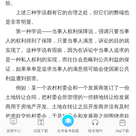
纷。
上述三种学说都有它的合理之处，但它们的弊端也
是非常明显。
第一种学说——当事人权利保障说，强调只要当事
人的权利得到了保障，只要当事人满意，诉讼的目的就
实现了。这种学说有瑕疵，因为在诉讼中当事人追求的
是一种私人权利的实现，而往往会忽略到公共利益的保
证，如果单单是追求当事人的满意很可能会使国家公共
利益遭到损害。
例如：某一个农村村委会和一个发展商签订了一份
土地转让合同，把村委会所管理的一些耕地转让给发展
商用于房地产开发。土地在转让之后开发商并没有及时
把房款交给村委会，于是村委会和发展商之间围绕房款
是否应当支付以及何时支付的问题产生了纠纷。在法庭
选课中心
试题下载
自考备考刷题
报名预约
App下载
上双方当事人对于土地款项的支付问题达成了协议，更