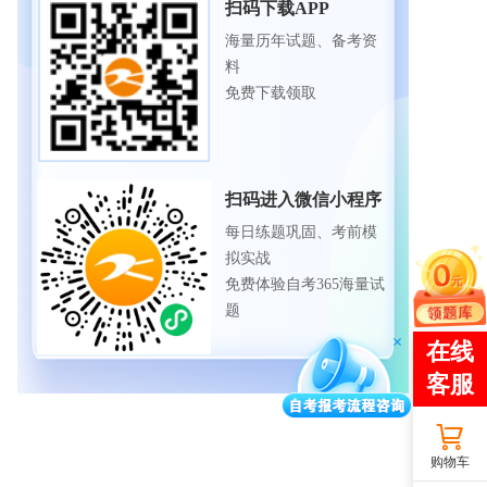
扫码下载APP
海量历年试题、备考资
料
免费下载领取
扫码进入微信小程序
每日练题巩固、考前模
拟实战
免费体验自考365海量试
题
购物车