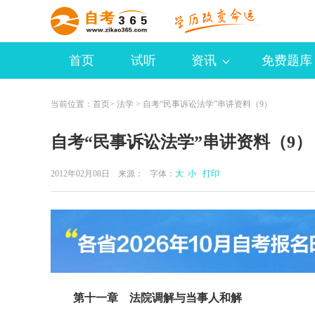
首页
试听
资讯
免费题库
当前位置：
首页
>
法学
> 自考“民事诉讼法学”串讲资料（9）
自考“民事诉讼法学”串讲资料（9）
2012年02月08日 来源：
字体：
大
小
打印
第十一章 法院调解与当事人和解