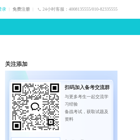
登录
免费注册
24小时客服：4008135555/010-82335555
关注添加
扫码加入备考交流群
与更多考生一起交流学
习经验
备战考试，获取试题及
资料