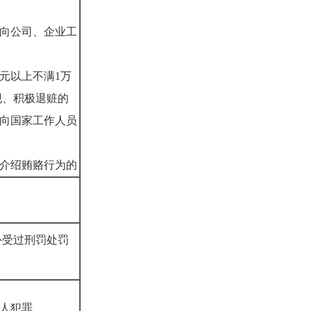
代向公司、企业工
0元以上不满1万
现、积极退赃的
代向国家工作人员
代介绍贿赂行为的
外受过刑罚处罚
盲人犯罪