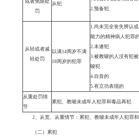
或者免除处
从犯
2.预备犯
罚
1.尚未完全丧失辨认
能力的精神病人犯罪
2.未遂犯
从轻或者减
以满14周岁不满
3.被教唆的人没有犯
轻处罚
18周岁的犯罪
唆犯
4.自首的
5.有立功表现的
从重处罚情
累犯、教唆未成年人犯罪和毒品再犯
节
2、从宽、从重情节：累犯、教唆未成年人犯罪和
（二）累犯