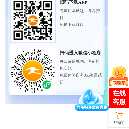
扫码下载APP
海量历年试题、备考资
料
免费下载领取
扫码进入微信小程序
每日练题巩固、考前模
拟实战
免费体验自考365海量试
题
购物车