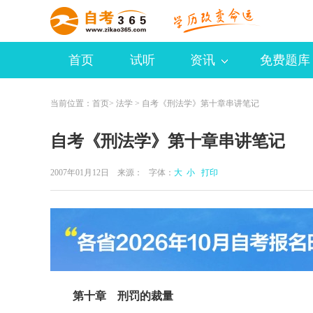
首页
试听
资讯
免费题库
当前位置：
首页
>
法学
> 自考《刑法学》第十章串讲笔记
自考《刑法学》第十章串讲笔记
2007年01月12日 来源：
字体：
大
小
打印
第十章 刑罚的裁量