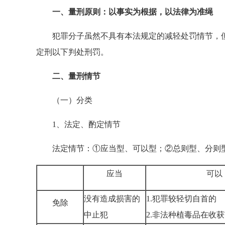
一、量刑原则：以事实为根据，以法律为准绳
犯罪分子虽然不具有本法规定的减轻处罚情节，但
定刑以下判处刑罚。
二、量刑情节
（一）分类
1、法定、酌定情节
法定情节：①应当型、可以型；②总则型、分则
应当
可以
没有造成损害的
1.犯罪较轻切自首的
免除
中止犯
2.非法种植毒品在收