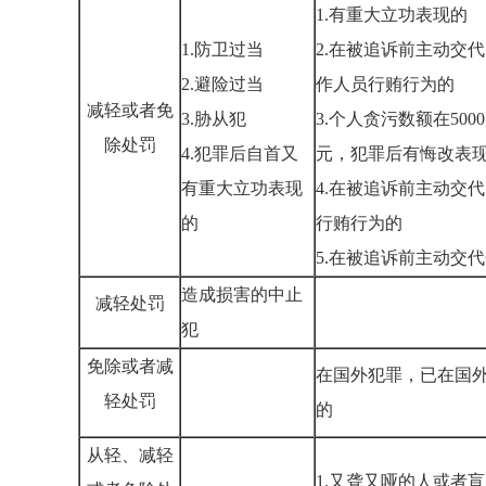
1.有重大立功表现的
1.防卫过当
2.在被追诉前主动交
2.避险过当
作人员行贿行为的
减轻或者免
3.胁从犯
3.个人贪污数额在500
除处罚
4.犯罪后自首又
元，犯罪后有悔改表
有重大立功表现
4.在被追诉前主动交
的
行贿行为的
5.在被追诉前主动交
造成损害的中止
减轻处罚
犯
免除或者减
在国外犯罪，已在国
轻处罚
的
从轻、减轻
1.又聋又哑的人或者