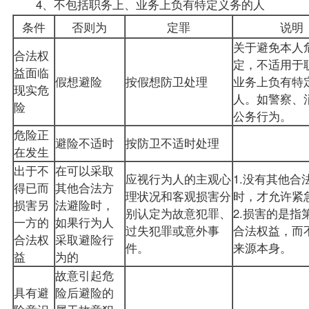
4、不包括职务上、业务上负有特定义务的人
条件
否则为
定罪
说明
关于避免本人
合法权
定，不适用于
益面临
假想避险
按假想防卫处理
业务上负有特
现实危
人。如警察、
险
公务行为。
危险正
避险不适时
按防卫不适时处理
在发生
出于不
在可以采取
应视行为人的主观心
1.没有其他合
得已而
其他合法方
理状况和客观损害分
时，才允许紧
损害另
法避险时，
别认定为故意犯罪、
2.损害的是指
一方的
如果行为人
过失犯罪或意外事
合法权益，而
合法权
采取避险行
件。
来源本身。
益
为的
故意引起危
具有避
险后避险的