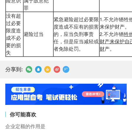
险意识
属于故意犯
罪
没有超
紧急避险超过必要限
1.不允许牺牲
过必要
度造成不应有的损害
来保护财产。
限度造
避险过当
的，应当负刑事责
2.不允许牺
牲
成不必
任，但是应当减轻或
财产来保护自
要的损
者免除处罚。
财
产。
失
分享到:
你可能喜欢
企业定额的作用是