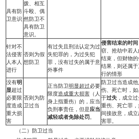
拨、相互
具有防
斗殴、偶
卫意识
然防卫不
具有防卫
意识。
侵害结束的时间
针对不
有过失且刑法认定为过
窃、抢劫中若人
法侵害
否则为假
失犯罪的，为过失犯
结束，但财物的
人本人
想防卫
罪，没有过失的属于意
结果，则还属于
进行
外事件
行的情形
没有
明
防卫过当造成他
正当防卫
明显超过
必要
显
超过
伤、死亡时，如
限度
造成重大损害
（人
必要限
否则为防
于
过失
，成立过
身上指重伤）的，应当
度造成
卫过当
重伤、死亡罪，
负刑事责任，但是
应当
重大损
间接故意，成立
减轻或者免除处罚
。
害
害罪。
（二）防卫过当