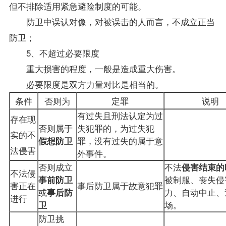
但不排除适用紧急避险制度的可能。
防卫中误认对像，对被误击的人而言，不成立正当
防卫；
5、不超过必要限度
重大损害的程度，一般是造成重大伤害。
必要限度是双方力量对比是相当的。
条件
否则为
定罪
说明
有过失且刑法认定为过
存在现
否则属于
失犯罪的，为过失犯
实的不
假想防卫
罪，没有过失的属于意
法侵害
外事件。
否则成立
不法
侵害结束的
不法侵
事前防卫
被制服、丧失侵
害正在
事后防卫属于故意犯罪
或
事后防
力、自动中止、
进行
卫
场。
防卫挑