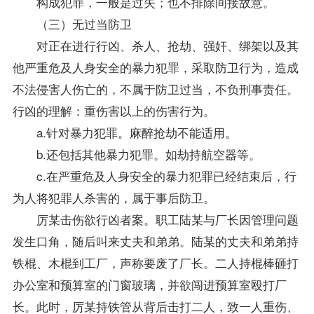
构成犯罪，一般是过失；也不排除间接故意。
（三）无过当防卫
对正在进行行凶、杀人、抢劫、强奸、绑架以及其
他严重危及人身安全的暴力犯罪，采取防卫行为，造成
不法侵害人伤亡的，不属于防卫过当，不负刑事责任。
行凶的理解：重伤害以上的伤害行为。
a.针对暴力犯罪。麻醉抢劫不能适用。
b.还包括其他暴力犯罪。如劫持航空器等。
c.在严重危及人身安全的暴力犯罪已经结束后，行
为人将犯罪人杀害的，属于事后防卫。
厉某击伤欲行凶者案。职工陆某与厂长因管理问题
发生口角，随后叫来丈夫和弟弟。陆某的丈夫和弟弟持
铁棍、木棍到工厂，声称要废了厂长。二人持棍棒砸打
办公室和预算室的门窗玻璃，并欲闯进预算室殴打厂
长。此时，厉某持铁管从背后击打二人，致一人重伤、