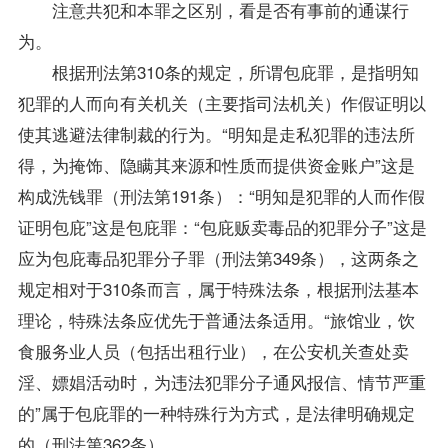
注意共犯和本罪之区别，看是否有事前的通谋行
为。
根据刑法第310条的规定，所谓包庇罪，是指明知
犯罪的人而向有关机关（主要指司法机关）作假证明以
使其逃避法律制裁的行为。“明知是走私犯罪的违法所
得，为掩饰、隐瞒其来源和性质而提供资金账户”这是
构成洗钱罪（刑法第191条）：“明知是犯罪的人而作假
证明包庇”这是包庇罪：“包庇贩卖毒品的犯罪分子”这是
应为包庇毒品犯罪分子罪（刑法第349条），这两条之
规定相对于310条而言，属于特殊法条，根据刑法基本
理论，特殊法条应优先于普通法条适用。“旅馆业，饮
食服务业人员（包括出租行业），在公安机关查处卖
淫、嫖娼活动时，为违法犯罪分子通风报信、情节严重
的”属于包庇罪的一种特殊行为方式，是法律明确规定
的（刑法第362条）。