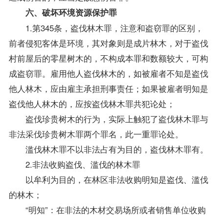
六、破坏环境资源保护罪
1.第345条，盗伐林木罪，注意和盗窃罪的区别，
前者侵犯客体是环境，其对象则是成片林木，对于盗伐
村前屋后的零星树木的，不构成本罪和数额较大，可构
成盗窃罪。雇用他人盗伐林木的，如被雇者不知是盗伐
他人林木，应由雇主承担刑事责任；如果被雇者明知是
盗伐他人林木的，应按盗伐林木罪共犯论处；
盗伐珍贵树木的行为，实际上触犯了盗伐林木罪与
非法采伐珍贵树木罪两个罪名，此一重罪论处。
滥伐林木罪不以非法占有为目的，盗伐林木罪有。
2.非法收购盗伐、滥伐的林木罪
以牟利为目的，在林区非法收购明知是盗伐、滥伐
的林木；
“明知”：在非法的木材交易场所或者销售单位收购