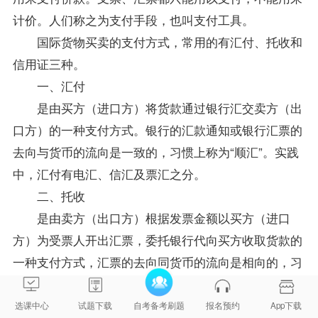
计价。人们称之为支付手段，也叫支付工具。
国际货物买卖的支付方式，常用的有汇付、托收和
信用证三种。
一、汇付
是由买方（进口方）将货款通过银行汇交卖方（出
口方）的一种支付方式。银行的汇款通知或银行汇票的
去向与货币的流向是一致的，习惯上称为“顺汇”。实践
中，汇付有电汇、信汇及票汇之分。
二、托收
是由卖方（出口方）根据发票金额以买方（进口
方）为受票人开出汇票，委托银行代向买方收取货款的
一种支付方式，汇票的去向同货币的流向是相向的，习
惯上称为“逆汇”。通常是跟单托收。分为两种：一是付
款交单；二是承兑交单。
选课中心
试题下载
自考备考刷题
报名预约
App下载