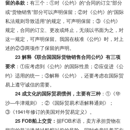
有三个：①对《公约》的“合同的订立”部分
留的条款：
或“货物销售”部分可以声明保留；②对《公约》的“
国际
私法
规则导致适用”的规定，可声明保留；③《公约》
规定，合同的订立、更改或终止，无须以书面为之，对
这一规定，可声明保留。我国在核准《公约》时，对上
述的②③两项作了保留的声明。
23 解释《联合国国际货物销售合同公约》有三项
：①应考虑到《公约》的国际性质；②应促进《公
要求
约》适用的统一；③解释《公约》，还要考虑在
国际贸
易
上遵守诚信的需要。
：①《华
24 成文化的国际贸易惯例，主要有三种
沙—牛津规则》；②《国际贸易术语解释通则》；
③《1941年修订的美国对外贸易定义》。
据FOB术语，卖方承担货物在
25 FOB船上交货：
指定的装运港越过船舷以前的风险，同时也意味着买方