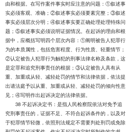
由和根据。在写作案件事实时应注意的问题：①叙述事
实必须客观、准确；②叙述事实必须要素完整；③叙述
事实必须层次分明；④叙述事实要正确处理处理特殊问
题；⑤叙述事实必须说明证据情况。在起诉的理由和根
据中，应概括写明四个层次内容：①阐明被告人犯罪行
为的本质属性，包括危害程度、行为性质、轻重情节；
②认定被告人犯罪行为触犯的刑事法律名称及条款，这
是定罪和追究刑事责任的根据；③认定被告人具有从
重、加重或从轻、减轻处罚的情节和法律依据，依法提
出请法庭予以从重、加重或从轻、减轻处罚的倾向性意
见；④写明作出起诉决定的法律依据。
38 不起诉决定书：是指人民检察院依法对免予追
究刑事责任的，证据不足、不符合起诉条件的，以及对
于犯罪情节轻微，依照刑法规定不需要判处刑罚或免除
刑罚的不起诉案件，作出不起诉决定时所制作的文书。