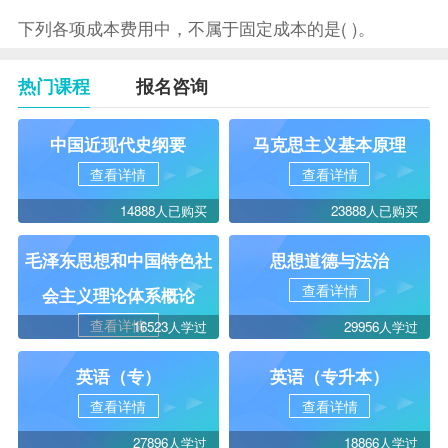
下列各项成本费用中，不属于固定成本的是( )。
热门课程
报名咨询
中国近现代史纲要
马克思主义基本原理
查看详情
查看详情
14888人已购买
23888人已购买
毛泽东思想和中国特色社
思想道德与法治
查看详情
会主义理论体系概论
查看详情
16523人学过
29956人学过
英语（专）
英语（专升本）
查看详情
查看详情
27896人学过
18866人学过