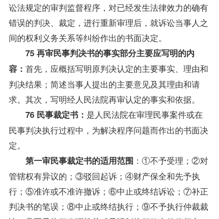
讼法规定的审判监督程序，对已经发生法律效力的确有
错误的判决、裁定，进行重新审理后，就诉讼当事人之
间的权利义务关系等纠纷作出的书面决定。
75 再审民事判决书的事实部分主要应写明的内
首先，应概括写明原判决认定的主要事实、理由和
容：
判决结果；简述当事人提出的主要意见及其理由和请
求。其次，写明经人民法院再审认定的事实和依据。
是人民法院在审理民事案件或在
76 民事裁定书：
民事判决执行过程中，为解决程序问题而作出的书面决
定。
：①不予受理；②对
第一审民事裁定书的适用范围
管辖权有异议的；③驳回起诉；④财产保全和先予执
行；⑤准许或不准许撤诉；⑥中止或终结诉讼；⑦补正
判决书的笔误；⑧中止或终结执行；⑨不予执行仲裁裁