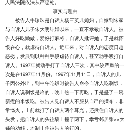
人民法院依法从严惩处。
事实与理由
被告人牛珍珠是自诉人杨三英儿媳妇，自嫁到朱家
与自诉人儿子朱大明结婚以来，一直不孝敬自诉人。被
告人好吃懒做，爱好打麻将，自诉人批评她，于是就怀
恨在心，就虐待自诉人。近年来，对自诉人的态度日趋
恶劣，发展到以种种手段虐待自诉人，甚至动手殴打自
诉人。1997年就动手打了自诉人三次，其中较严重的一
次是在1997年11月份。1997年11月11日，自诉人的儿
子因公外出，到中午吃饭时被告人命令自诉人吃剩饭，
自诉人说剩饭是冷的，晚上热一下再吃，于是盛了一碗
新煮的米饭吃。被告人见自诉人不服从自己的摆布，非
常恼火，上前就打了自诉人两个耳光，还揪住自诉人的
头发，把自诉人的头往墙上撞了两下，幸亏邻居张××大
婶的劝解，才制止住被告人的行凶。