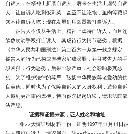
自诉人，在精神上折磨自诉人；后来在生活上虐待自诉
人，让自诉人吃剩饭剩菜，甚至不让吃饱，鱼肉等藏起
来不让自诉人吃；现在发展到用凶器殴打自诉人。
被告人不仅从生活上、精神上虐待自诉人，而且连
续数次动手殴打自诉人，其虐待行为情节恶劣，根据
《中华人民共和国刑法》第二百六十条第一款之规定，
被告人的行为已构成虐待家庭成员罪，并且被告人的手
段凶狠，行为恶劣，后果比较严重，社会影响极其恶
劣。为了维护法律的尊严，弘扬中华民族尊老爱幼的优
良美德，同时也为了保障自诉人的人身权利，避免自诉
人遭到更严重的虐待，特向你院提起诉讼，请求法院依
法严惩。
证据和证据来源，证人姓名和地址
1.张××大婶证明材料一份，证明1997年11月11日被
告人殴打自诉人，情况属实。张××住××市××县××镇××