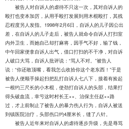
被告人对自诉人的虐待不只这一次，其对自诉人的
殴打也变本加厉，从用手殴打发展到用木棍殴打，其残
忍程度另人发指。1998年2月6日，自诉人的儿子因公出
差，在自诉人的儿子走后，被告人就命令自诉人打扫室
内外卫生，而她自己却打麻将，因手气不好，输了钱，
中午回家便拿自诉人出气，借口打扫的不干净，对自诉
人破口大骂，自诉人批评说：“骂人不对。”被告人
说：“你还敢顶嘴，看我怎么收拾你这个老东西！”于是
被告人便顺手操起扫把乱打自诉人七八下，接着有捡起
一根约三尺长的小木棍，使劲打自诉人的头部，结果打
得头破血流，幸亏这时村长王××、治保主任赵××路
过，才上前制止了被告人的暴力伤人行为，自诉人被送
到镇医院治疗，头部伤口约4厘米长，缝了八针。
被告人近年来对自诉人的虐待逐步升级，先是辱骂