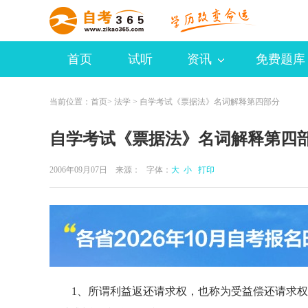
首页
试听
资讯
免费题库
当前位置：
首页
>
法学
> 自学考试《票据法》名词解释第四部分
自学考试《票据法》名词解释第四
2006年09月07日 来源：
字体：
大
小
打印
1、所谓利益返还请求权，也称为受益偿还请求权