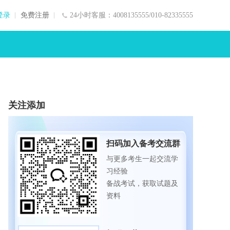
登录
免费注册
24小时客服：4008135555/010-82335555
关注添加
扫码加入备考交流群
与更多考生一起交流学
习经验
备战考试，获取试题及
资料