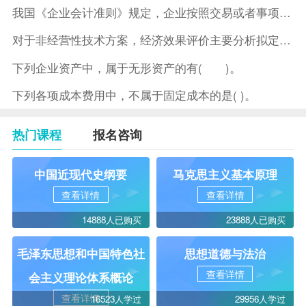
我国《企业会计准则》规定，企业按照交易或者事项的经济特征确定
对于非经营性技术方案，经济效果评价主要分析拟定方案的( )。
下列企业资产中，属于无形资产的有( )。
下列各项成本费用中，不属于固定成本的是( )。
热门课程
报名咨询
中国近现代史纲要
马克思主义基本原理
查看详情
查看详情
14888人已购买
23888人已购买
毛泽东思想和中国特色社
思想道德与法治
查看详情
会主义理论体系概论
查看详情
16523人学过
29956人学过