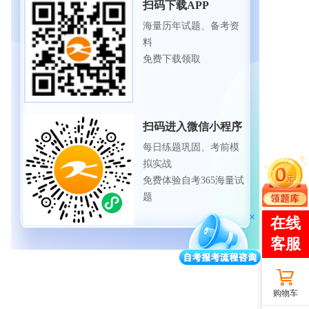
扫码下载APP
海量历年试题、备考资
料
免费下载领取
扫码进入微信小程序
每日练题巩固、考前模
拟实战
免费体验自考365海量试
题
购物车