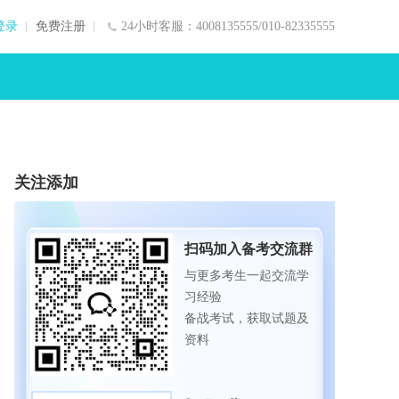
登录
免费注册
24小时客服：4008135555/010-82335555
关注添加
扫码加入备考交流群
与更多考生一起交流学
习经验
备战考试，获取试题及
资料