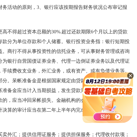
务活动的原则，3、银行应该按期报告财务状况公布审记报
不得超过资本总额的30%.超过还款期限6个月以上的贷款
存款分为单位存款和个人储蓄。银行投资业务指：银行短期投
益。商行不得从事投资性的信托业务，可从事财务管理或咨询
分为银行自营国债证券业务、代理一边倒证券业务以及代理证
，手续费收支业务，外汇业务，或有资产、或有负债业务等。
部分。呆帐准备金是根据国家规定由贷款银行按照贷款余额的
帐准备金应当计入当期损益，发生贷款呆帐损失，应当用呆帐
款的，应当冲回呆帐损失。金融机构的会计度决算的日期如遇
计决算的审计应当在第二年上半年内完成。省级审计报告应当
卖外汇；提供信用证服务；提供担保服务；代理收付款项；